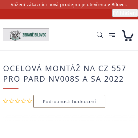
Přejít
Vážení zákazníci nová prodejna je otevřena v Bílovci.
na
Přihlášení
obsah
OCELOVÁ MONTÁŽ NA CZ 557
PRO PARD NV008S A SA 2022
Průměrné
Podrobnosti hodnocení
hodnocení
produktu
je
0,0
z
5
hvězdiček.