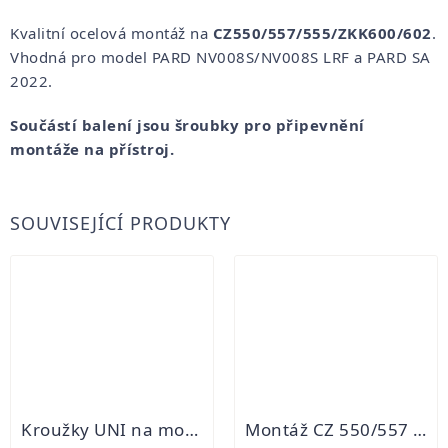
Kvalitní ocelová montáž na
CZ550/557/555/ZKK600/602
.
Vhodná pro model PARD NV008S/NV008S LRF a PARD SA
2022.
Součástí balení jsou šroubky pro připevnění
montáže na přístroj.
SOUVISEJÍCÍ PRODUKTY
Kroužky UNI na montáž JK
Montáž CZ 550/557 Innomount Weaver prodloužená