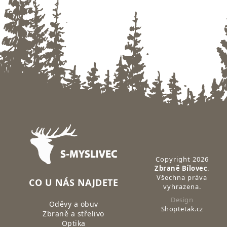
Zápatí
Copyright 2026
Zbraně Bílovec
.
Všechna práva
CO U NÁS NAJDETE
vyhrazena.
Design
Oděvy a obuv
Shoptetak.cz
Zbraně a střelivo
Optika