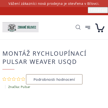
Přejít
Vážení zákazníci nová prodejna je otevřena v Bílovci.
na
Přihlášení
obsah
MONTÁŽ RYCHLOUPÍNACÍ
PULSAR WEAVER USQD
Průměrné
Podrobnosti hodnocení
hodnocení
produktu
Značka:
Pulsar
je
0,0
z
5
hvězdiček.