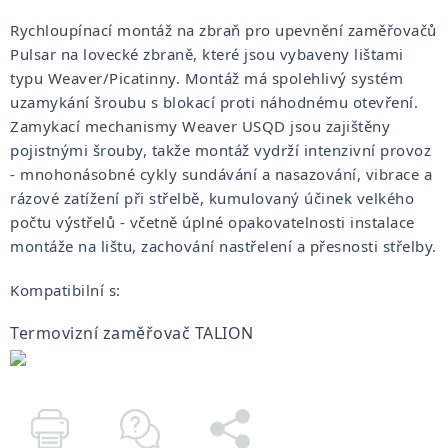
Rychloupínací montáž na zbraň pro upevnění zaměřovačů
Pulsar na lovecké zbraně, které jsou vybaveny lištami
typu Weaver/Picatinny. Montáž má spolehlivý systém
uzamykání šroubu s blokací proti náhodnému otevření.
Zamykací mechanismy Weaver USQD jsou zajištěny
pojistnými šrouby, takže montáž vydrží intenzivní provoz
- mnohonásobné cykly sundávání a nasazování, vibrace a
rázové zatížení při střelbě, kumulovaný účinek velkého
počtu výstřelů - včetně úplné opakovatelnosti instalace
montáže na lištu, zachování nastřelení a přesnosti střelby.
Kompatibilní s:
Termovizní zaměřovač TALION