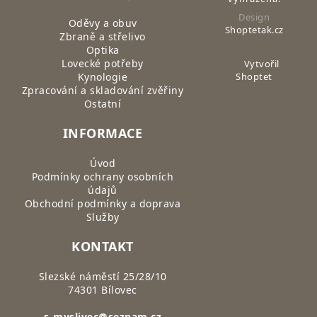
Design
Oděvy a obuv
Shoptetak.cz
Zbraně a střelivo
Optika
Lovecké potřeby
Vytvořil
Kynologie
Shoptet
Zpracování a skladování zvěřiny
Ostatní
INFORMACE
Úvod
Podmínky ochrany osobních
údajů
Obchodní podmínky a doprava
Služby
KONTAKT
Slezské náměstí 25/28/10
74301 Bílovec
s-myslivec@seznam.cz