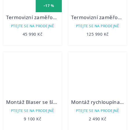
–17 %
Termovizní zaměřovač Talion XQ38
Termovizní zaměřovač Thermion 2 LRF XP50 PRO
PTEJTE SE NA PRODEJNĚ
PTEJTE SE NA PRODEJNĚ
45 990 Kč
125 990 Kč
Montáž Blaser se šínou na puškohled Swarowski
Montáž rychloupínací Pulsar Weaver LQD
PTEJTE SE NA PRODEJNĚ
PTEJTE SE NA PRODEJNĚ
9 100 Kč
2 490 Kč