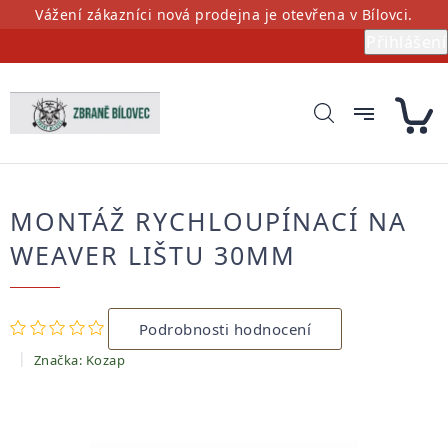
Přejít
Vážení zákazníci nová prodejna je otevřena v Bílovci.
na
Přihlášení
obsah
MONTÁŽ RYCHLOUPÍNACÍ NA
WEAVER LIŠTU 30MM
Průměrné
Podrobnosti hodnocení
hodnocení
produktu
Značka:
Kozap
je
0,0
z
5
hvězdiček.