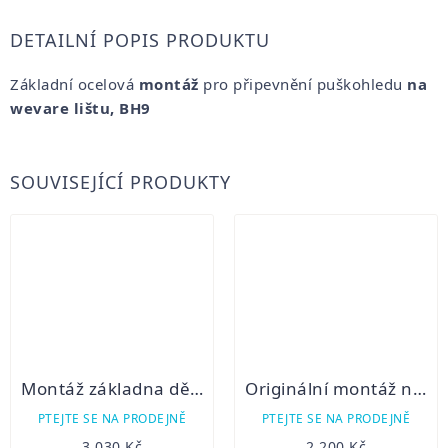
DETAILNÍ POPIS PRODUKTU
Základní ocelová
montáž
pro připevnění puškohledu
na
wevare lištu, BH9
SOUVISEJÍCÍ PRODUKTY
Montáž základna dělená weaver UNI compact
Originální montáž na Weaver pro HIKMICRO Thunder, Panther a Cheetah
PTEJTE SE NA PRODEJNĚ
PTEJTE SE NA PRODEJNĚ
3 030 Kč
2 200 Kč