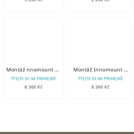
Montáž nnomount na Blaser -Pard 008S +SA
Montáž Innomount na weaver lištu, Strasser -pro Digex
PTEJTE SE NA PRODEJNĚ
PTEJTE SE NA PRODEJNĚ
8 360 Kč
8 360 Kč