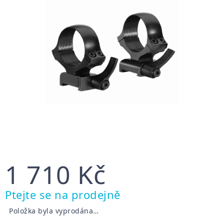
1 710 Kč
Měrná
Ptejte se na prodejně
cena:
Položka byla vyprodána…