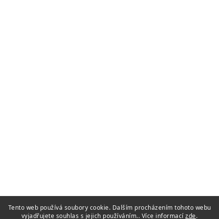
Tento web používá soubory cookie. Dalším procházením tohoto webu
vyjadřujete souhlas s jejich používáním.. Více informací
zde
.