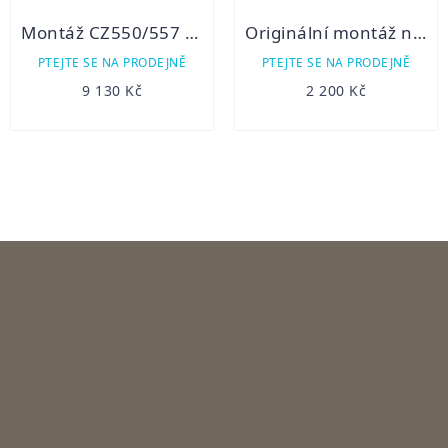
Montáž CZ550/557 Innomount pro Pard 008S
Originální montáž na Weaver pro HIKMICRO Thunder, Panther a Cheetah
PTEJTE SE NA PRODEJNĚ
PTEJTE SE NA PRODEJNĚ
9 130 Kč
2 200 Kč