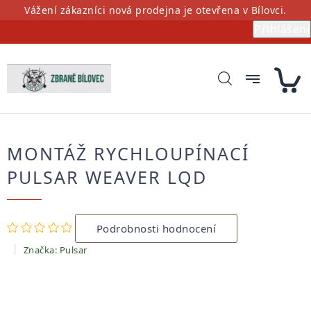
Přejít
Vážení zákazníci nová prodejna je otevřena v Bílovci.
na
Přihlášení
obsah
MONTÁŽ RYCHLOUPÍNACÍ
PULSAR WEAVER LQD
Průměrné
Podrobnosti hodnocení
hodnocení
produktu
Značka:
Pulsar
je
0,0
z
5
hvězdiček.