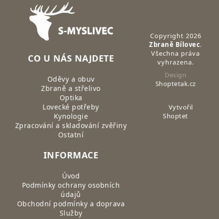
Zápatí
Copyright 2026
Zbraně Bílovec
.
Všechna práva
CO U NÁS NAJDETE
vyhrazena.
Design
Oděvy a obuv
Shoptetak.cz
Zbraně a střelivo
Optika
Lovecké potřeby
Vytvořil
Kynologie
Shoptet
Zpracování a skladování zvěřiny
Ostatní
INFORMACE
Úvod
Podmínky ochrany osobních
údajů
Obchodní podmínky a doprava
Služby