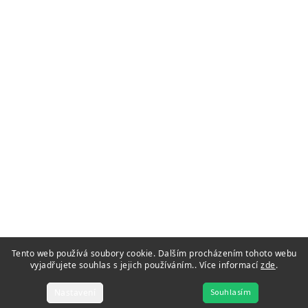
Tento web používá soubory cookie. Dalším procházením tohoto webu
vyjadřujete souhlas s jejich používáním.. Více informací
zde
.
Nastavení
Souhlasím