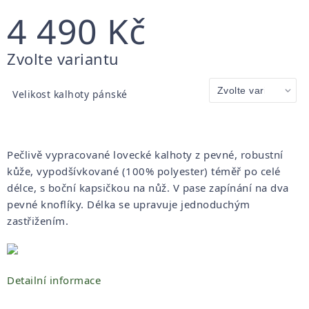
4 490 Kč
Měrná
Zvolte variantu
cena:
Velikost kalhoty pánské
Pečlivě vypracované lovecké kalhoty z pevné, robustní
kůže, vypodšívkované (100% polyester) téměř po celé
délce, s boční kapsičkou na nůž. V pase zapínání na dva
pevné knoflíky. Délka se upravuje jednoduchým
zastřižením.
Detailní informace