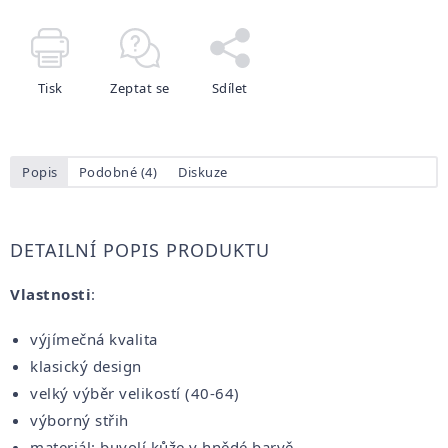
Tisk
Zeptat se
Sdílet
Popis
Podobné (4)
Diskuze
DETAILNÍ POPIS PRODUKTU
Vlastnosti
:
výjímečná kvalita
klasický design
velký výběr velikostí (40-64)
výborný střih
materiál: buvolí kůže v hnědé barvě