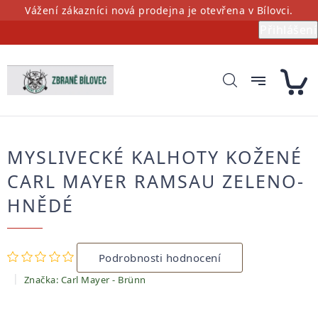
Přejít
Vážení zákazníci nová prodejna je otevřena v Bílovci.
na
Přihlášení
obsah
MYSLIVECKÉ KALHOTY KOŽENÉ
CARL MAYER RAMSAU ZELENO-
HNĚDÉ
Průměrné
Podrobnosti hodnocení
hodnocení
produktu
Značka:
Carl Mayer - Brünn
je
0,0
z