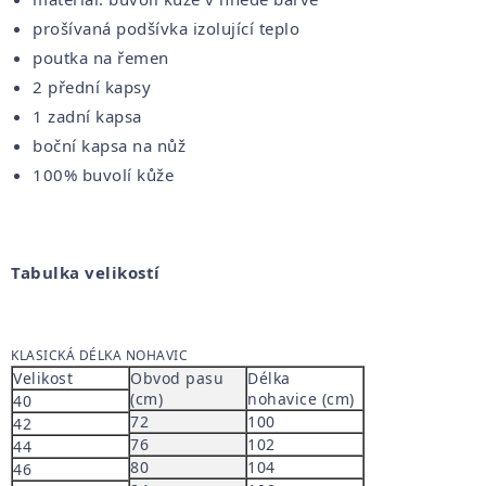
prošívaná podšívka izolující teplo
poutka na řemen
2 přední kapsy
1 zadní kapsa
boční kapsa na nůž
100% buvolí kůže
Tabulka velikostí
KLASICKÁ DÉLKA NOHAVIC
Velikost
Obvod pasu
Délka
(cm)
nohavice (cm)
40
72
100
42
76
102
44
80
104
46