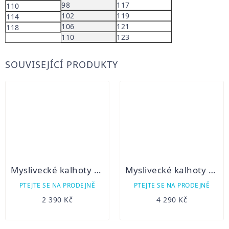
98
117
110
102
119
114
106
121
118
110
123
SOUVISEJÍCÍ PRODUKTY
Myslivecké kalhoty DOVER
Myslivecké kalhoty kožené Carl Mayer Rabenau
PTEJTE SE NA PRODEJNĚ
PTEJTE SE NA PRODEJNĚ
2 390 Kč
4 290 Kč