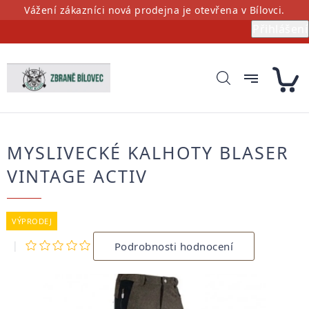
Přejít
Vážení zákazníci nová prodejna je otevřena v Bílovci.
na
Přihlášení
obsah
MYSLIVECKÉ KALHOTY BLASER
VINTAGE ACTIV
VÝPRODEJ
Průměrné
Podrobnosti hodnocení
hodnocení
produktu
je
0,0
z