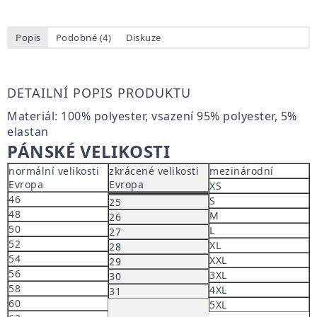
Popis
Podobné (4)
Diskuze
DETAILNÍ POPIS PRODUKTU
Materiál:
100% polyester, vsazení 95% polyester, 5%
elastan
PÁNSKÉ VELIKOSTI
normální velikosti
zkrácené velikosti
mezinárodní
Evropa
Evropa
XS
46
S
25
48
M
26
50
L
27
52
XL
28
54
XXL
29
56
3XL
30
58
4XL
31
60
5XL