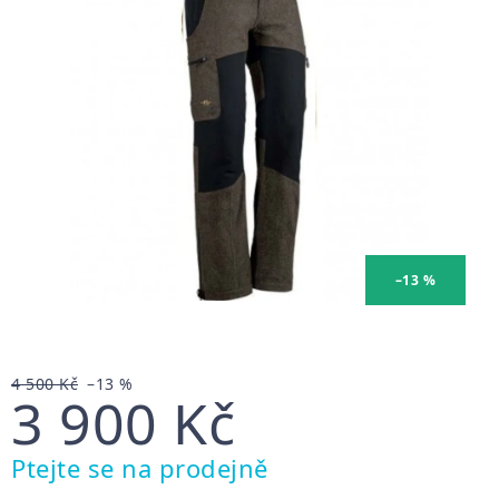
5
hvězdiček.
–13 %
4 500 Kč
–13 %
3 900 Kč
Měrná
Ptejte se na prodejně
cena: