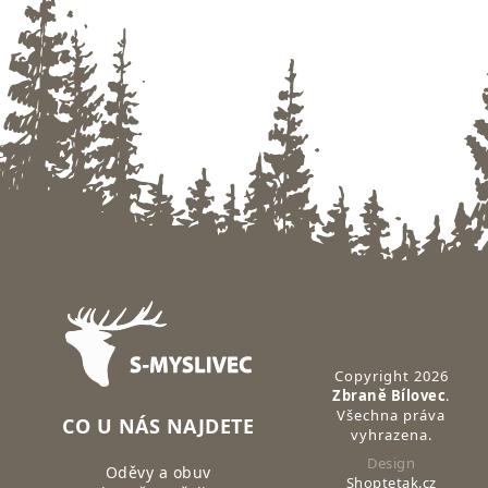
Zápatí
Copyright 2026
Zbraně Bílovec
.
Všechna práva
CO U NÁS NAJDETE
vyhrazena.
Design
Oděvy a obuv
Shoptetak.cz