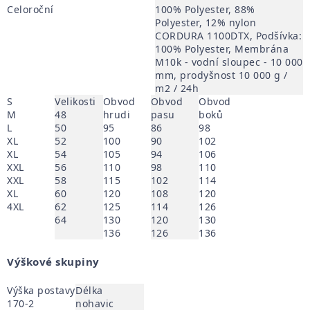
Celoroční
100% Polyester, 88%
Polyester, 12% nylon
CORDURA 1100DTX, Podšívka:
100% Polyester, Membrána
M10k - vodní sloupec - 10 000
mm, prodyšnost 10 000 g /
m2 / 24h
S
Velikosti
Obvod
Obvod
Obvod
M
48
hrudi
pasu
boků
L
50
95
86
98
XL
52
100
90
102
XL
54
105
94
106
XXL
56
110
98
110
XXL
58
115
102
114
XL
60
120
108
120
4XL
62
125
114
126
64
130
120
130
136
126
136
Výškové skupiny
Výška postavy
Délka
170-2
nohavic