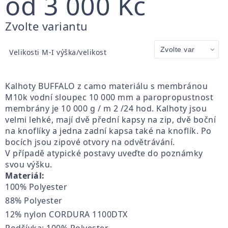
od
3 000 Kč
Měrná
Zvolte variantu
cena:
Velikosti M-I výška/velikost
Kalhoty BUFFALO z camo materiálu s membránou
M10k vodní sloupec 10 000 mm a paropropustnost
membrány je 10 000 g / m 2 /24 hod. Kalhoty jsou
velmi lehké, mají dvě přední kapsy na zip, dvě boční
na knoflíky a jedna zadní kapsa také na knoflík. Po
bocích jsou zipové otvory na odvětrávání.
V případě atypické postavy uveďte do poznámky
svou výšku.
Materiál:
100% Polyester
88% Polyester
12% nylon CORDURA 1100DTX