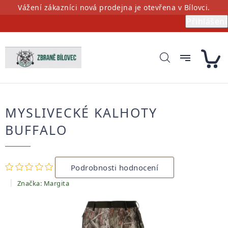
Přejít
Vážení zákazníci nová prodejna je otevřena v Bílovci.
na
Přihlášení
obsah
MYSLIVECKÉ KALHOTY
BUFFALO
Průměrné
Podrobnosti hodnocení
hodnocení
produktu
Značka:
Margita
je
0,0
z
5
hvězdiček.