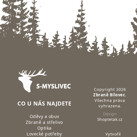
Zápatí
Copyright 2026
Zbraně Bílovec
.
Všechna práva
CO U NÁS NAJDETE
vyhrazena.
Design
Oděvy a obuv
Shoptetak.cz
Zbraně a střelivo
Optika
Lovecké potřeby
Vytvořil