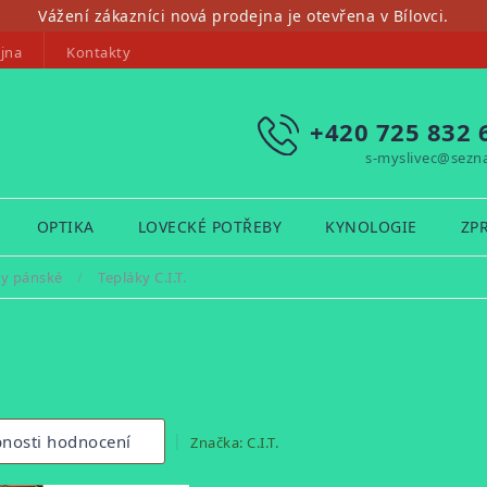
Vážení zákazníci nová prodejna je otevřena v Bílovci.
jna
Kontakty
+420 725 832 
s-myslivec@sezn
OPTIKA
LOVECKÉ POTŘEBY
KYNOLOGIE
ZP
ty pánské
/
Tepláky C.I.T.
nosti hodnocení
Značka:
C.I.T.