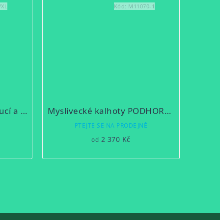
/XL
Kód:
M11070-1
Myslivecká mikina s kapucí a potiskem - motiv srnec pes
Myslivecké kalhoty PODHORAN
Ě
PTEJTE SE NA PRODEJNĚ
2 370 Kč
od