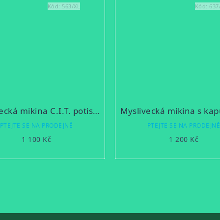
Kód:
563/XL
Kód:
637
Myslivecká mikina C.I.T. potisk zvěř
PTEJTE SE NA PRODEJNĚ
PTEJTE SE NA PRODEJN
1 100 Kč
1 200 Kč