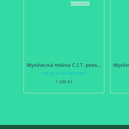
Kód:
653/XL
Myslivecká mikina C.I.T. potisk divočák
PTEJTE SE NA PRODEJNĚ
1 200 Kč