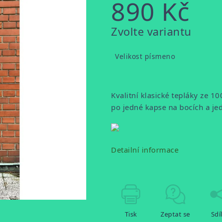
890 Kč
Měrná
Zvolte variantu
cena:
Velikost písmeno
Kvalitní klasické tepláky ze 1
po jedné kapse na bocích a j
Detailní informace
Tisk
Zeptat se
Sdí