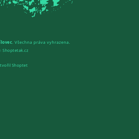
ílovec
. Všechna práva vyhrazena.
gn
Shoptetak.cz
tvořil Shoptet