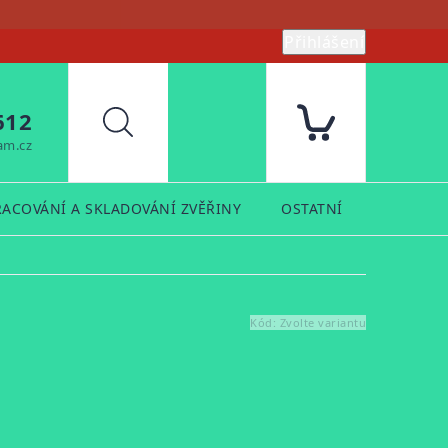
Přihlášení
612
Hledat
am.cz
RACOVÁNÍ A SKLADOVÁNÍ ZVĚŘINY
OSTATNÍ
PRODUK
Kód:
Zvolte variantu