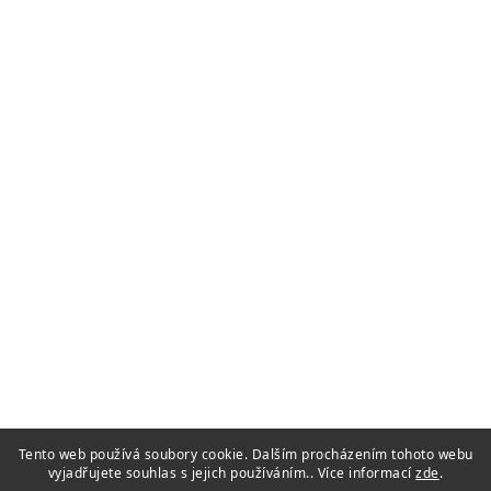
Tento web používá soubory cookie. Dalším procházením tohoto webu
vyjadřujete souhlas s jejich používáním.. Více informací
zde
.