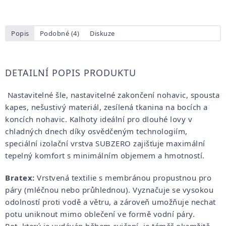
Popis
Podobné (4)
Diskuze
DETAILNÍ POPIS PRODUKTU
Nastavitelné šle, nastavitelné zakončení nohavic, spousta
kapes, nešustivý materiál, zesílená tkanina na bocích a
koncích nohavic.
Kalhoty ideální pro dlouhé lovy v
chladných dnech díky osvědčeným technologiím,
speciální izolační vrstva SUBZERO zajišťuje maximální
tepelný komfort s minimálním objemem a hmotností.
Bratex:
Vrstvená textilie s membránou propustnou pro
páry (mléčnou nebo průhlednou). Vyznačuje se vysokou
odolností proti vodě a větru, a zároveň umožňuje nechat
potu uniknout mimo oblečení ve formě vodní páry.
Pot, který je vydáván během cvičení, je téměř okamžitě