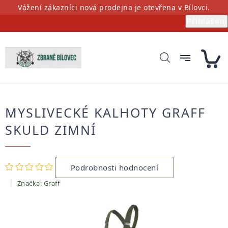
Přejít
Vážení zákazníci nová prodejna je otevřena v Bílovci.
na
Přihlášení
obsah
MYSLIVECKÉ KALHOTY GRAFF
SKULD ZIMNÍ
Průměrné
Podrobnosti hodnocení
hodnocení
produktu
Značka:
Graff
je
0,0
z
5
hvězdiček.