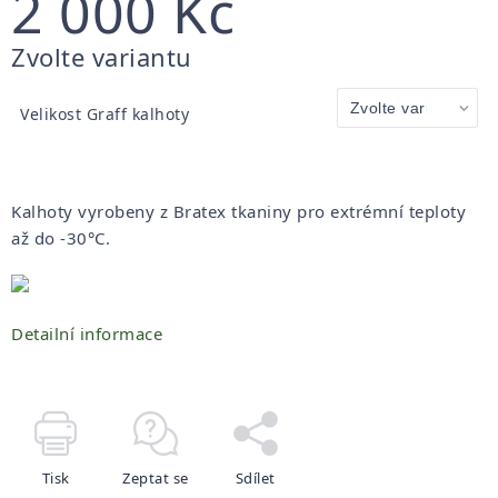
2 000 Kč
Měrná
Zvolte variantu
cena:
Velikost Graff kalhoty
Kalhoty vyrobeny z Bratex tkaniny pro extrémní teploty
až do -30°C.
Detailní informace
Tisk
Zeptat se
Sdílet