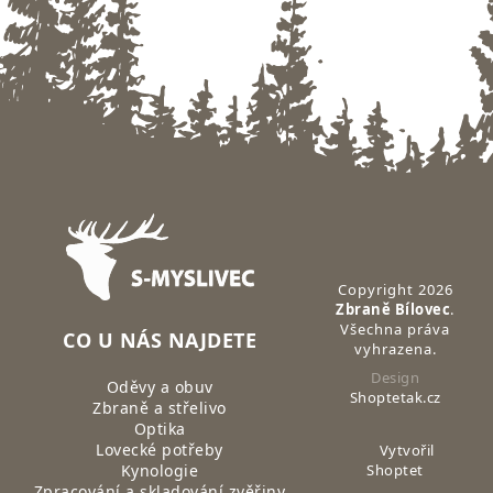
Zápatí
Copyright 2026
Zbraně Bílovec
.
Všechna práva
CO U NÁS NAJDETE
vyhrazena.
Design
Oděvy a obuv
Shoptetak.cz
Zbraně a střelivo
Optika
Lovecké potřeby
Vytvořil
Kynologie
Shoptet
Zpracování a skladování zvěřiny