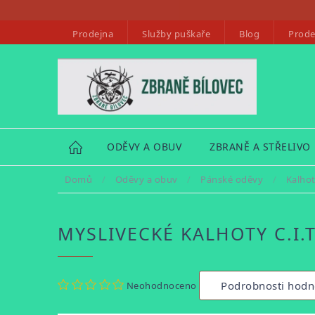
Přejít
na
Prodejna
Služby puškaře
Blog
Prode
obsah
HOME
ODĚVY A OBUV
ZBRANĚ A STŘELIVO
Domů
/
Oděvy a obuv
/
Pánské oděvy
/
Kalho
MYSLIVECKÉ KALHOTY C.I.
Průměrné
Podrobnosti hodn
Neohodnoceno
hodnocení
produktu
je