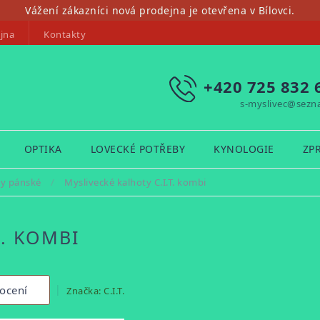
Vážení zákazníci nová prodejna je otevřena v Bílovci.
jna
Kontakty
+420 725 832 
s-myslivec@sezn
OPTIKA
LOVECKÉ POTŘEBY
KYNOLOGIE
ZP
ty pánské
/
Myslivecké kalhoty C.I.T. kombi
T. KOMBI
ocení
Značka:
C.I.T.