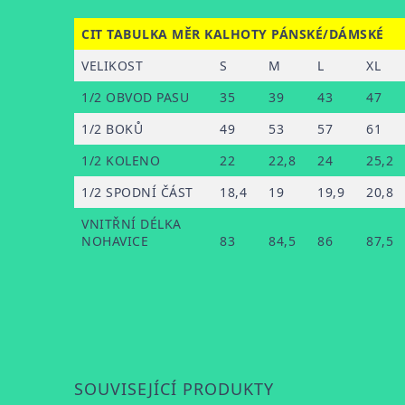
CIT TABULKA MĚR KALHOTY PÁNSKÉ/DÁMSKÉ
VELIKOST
S
M
L
XL
1/2 OBVOD PASU
35
39
43
47
1/2 BOKŮ
49
53
57
61
1/2 KOLENO
22
22,8
24
25,2
1/2 SPODNÍ ČÁST
18,4
19
19,9
20,8
VNITŘNÍ DÉLKA
NOHAVICE
83
84,5
86
87,5
SOUVISEJÍCÍ PRODUKTY