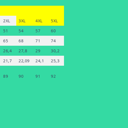
2XL
3XL
4XL
5XL
51
54
57
60
65
68
71
74
26,4
27,8
29
30,2
21,7
22,09
24,1
25,3
89
90
91
92