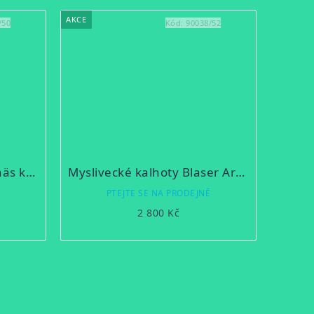
AKCE
/50
Kód:
90038/52
Myslivecké kraťasy Vännäs khaki
Myslivecké kalhoty Blaser Argali letní
Ě
PTEJTE SE NA PRODEJNĚ
2 800 Kč