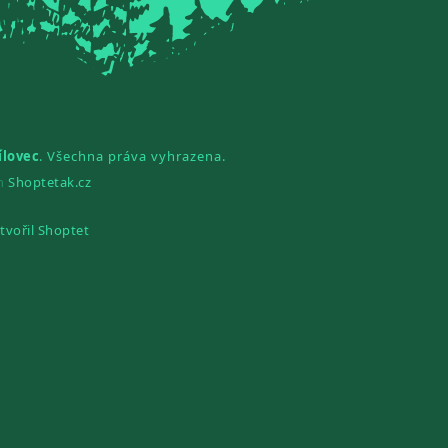
ílovec
. Všechna práva vyhrazena.
gn
Shoptetak.cz
tvořil Shoptet