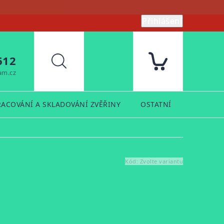
Přihlášení
612
Hledat
am.cz
RACOVÁNÍ A SKLADOVÁNÍ ZVĚŘINY
OSTATNÍ
PRODUK
Kód:
Zvolte variantu