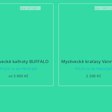
Kód:
M11067-1
Kód:
HW112
ivecké kalhoty BUFFALO
PTEJTE SE NA PRODEJNĚ
PTEJTE SE NA PRODEJN
3 000 Kč
2 200 Kč
od