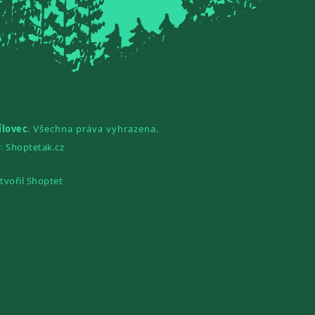
ílovec
. Všechna práva vyhrazena.
gn
Shoptetak.cz
tvořil Shoptet