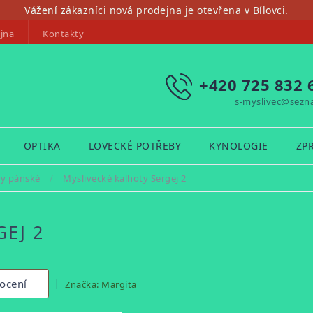
Vážení zákazníci nová prodejna je otevřena v Bílovci.
jna
Kontakty
+420 725 832 
s-myslivec@sezn
OPTIKA
LOVECKÉ POTŘEBY
KYNOLOGIE
ZP
ty pánské
/
Myslivecké kalhoty Sergej 2
EJ 2
ocení
Značka:
Margita