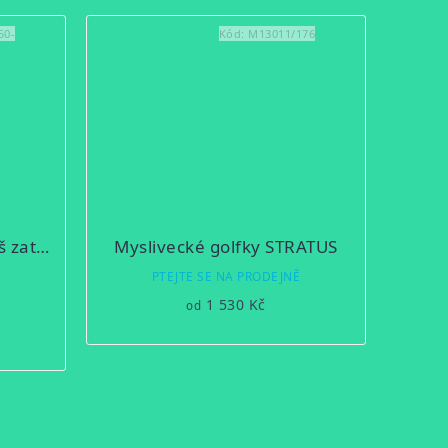
50-
Kód:
M13011/176
Myslivecké kalhoty Jonáš zateplené
Myslivecké golfky STRATUS
ůměrné
PTEJTE SE NA PRODEJNĚ
dnocení
Ě
1 530 Kč
od
oduktu
zdiček.