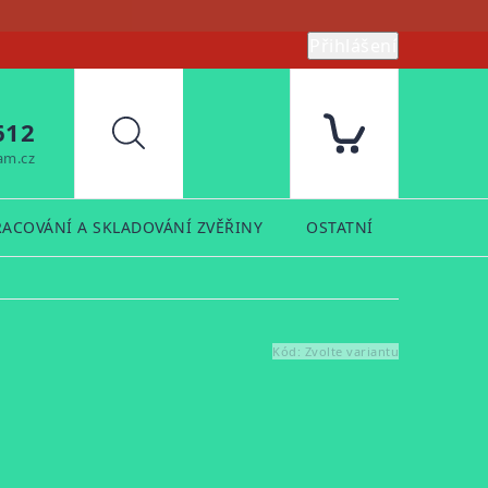
Přihlášení
612
Hledat
am.cz
RACOVÁNÍ A SKLADOVÁNÍ ZVĚŘINY
OSTATNÍ
PRODUK
Kód:
Zvolte variantu