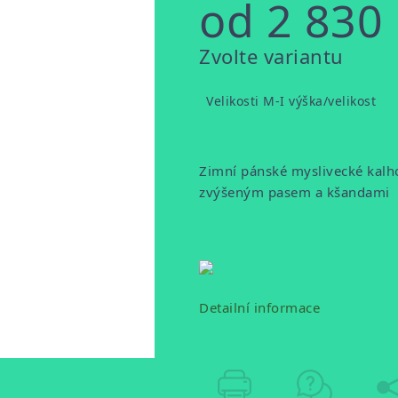
od
2 830
Měrná
Zvolte variantu
cena:
Velikosti M-I výška/velikost
Zimní pánské myslivecké kalh
zvýšeným pasem a kšandami
Detailní informace