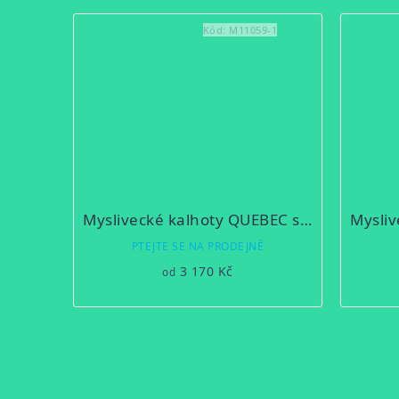
Kód:
M11059-1
Myslivecké kalhoty QUEBEC s cordúrou
PTEJTE SE NA PRODEJNĚ
3 170 Kč
od