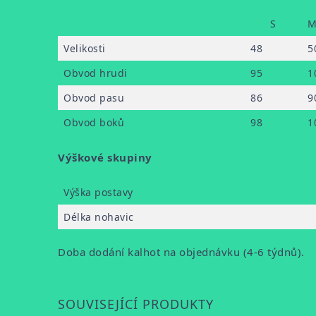
S
Velikosti
48
5
Obvod hrudi
95
1
Obvod pasu
86
9
Obvod boků
98
1
Výškové skupiny
Výška postavy
Délka nohavic
Doba dodání kalhot na objednávku (4-6 týdnů).
SOUVISEJÍCÍ PRODUKTY