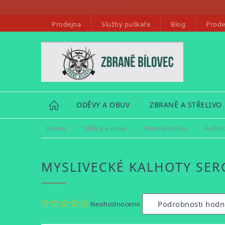
Přejít
na
Prodejna
Služby puškaře
Blog
Prode
obsah
HOME
ODĚVY A OBUV
ZBRANĚ A STŘELIVO
Domů
/
Oděvy a obuv
/
Pánské oděvy
/
Kalho
MYSLIVECKÉ KALHOTY SERG
Průměrné
Podrobnosti hodn
Neohodnoceno
hodnocení
produktu
je