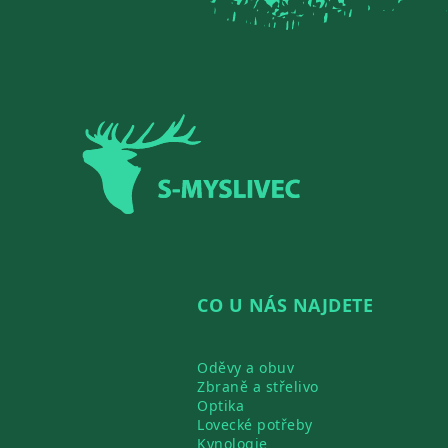
Zápatí
CO U NÁS NAJDETE
Oděvy a obuv
Zbraně a střelivo
Optika
Lovecké potřeby
Kynologie