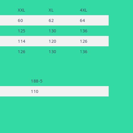
XXL
XL
4XL
60
62
64
125
130
136
114
120
126
126
130
136
188-5
110