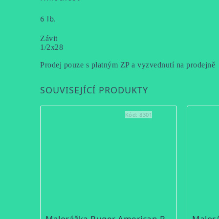
6 lb.
Závit
1/2x28
Prodej pouze s platným ZP a vyzvednutí na prodejně
SOUVISEJÍCÍ PRODUKTY
Kód:
8301
Malorážka Ruger American Rimfire Standard