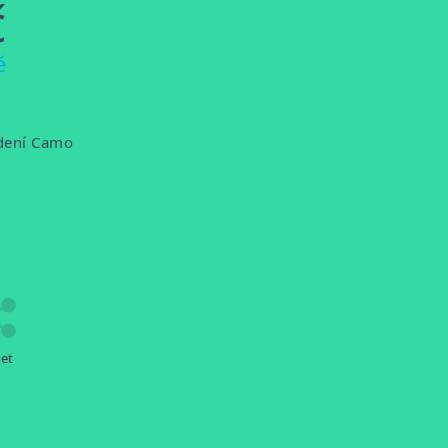
č
ě
edení Camo
let