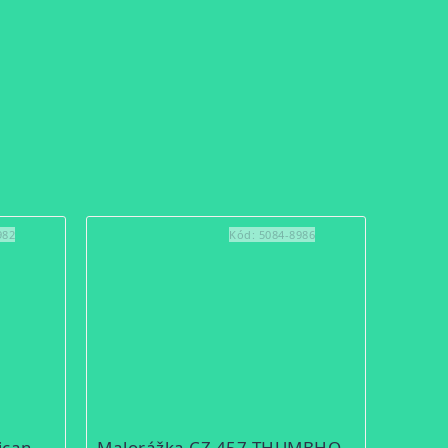
982
Kód:
5084-8986
Malorážka CZ 457 American 22LR
Malorážka CZ 457 THUMBHOLE