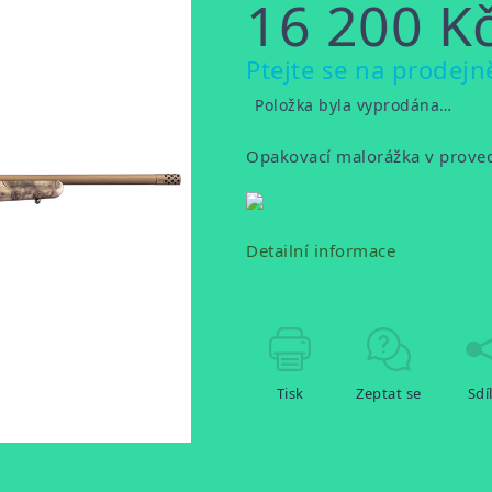
16 200 K
Měrná
Ptejte se na prodejn
cena:
Položka byla vyprodána…
Opakovací malorážka v prov
Detailní informace
Tisk
Zeptat se
Sdí