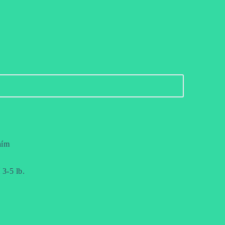
ním 
3-5 lb.