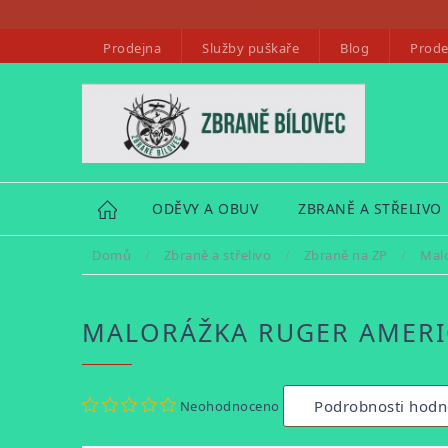
Přejít
na
Prodejna
Služby puškaře
Blog
Prode
obsah
HOME
ODĚVY A OBUV
ZBRANĚ A STŘELIVO
Domů
/
Zbraně a střelivo
/
Zbraně na ZP
/
Mal
MALORÁŽKA RUGER AMERI
Průměrné
Podrobnosti hodn
Neohodnoceno
hodnocení
produktu
je