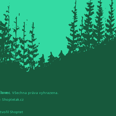
ílovec
. Všechna práva vyhrazena.
gn
Shoptetak.cz
tvořil Shoptet