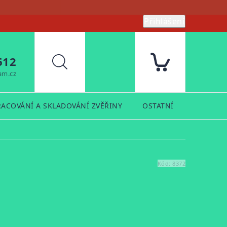
Přihlášení
612
Hledat
am.cz
RACOVÁNÍ A SKLADOVÁNÍ ZVĚŘINY
OSTATNÍ
PRODUK
Kód:
8372