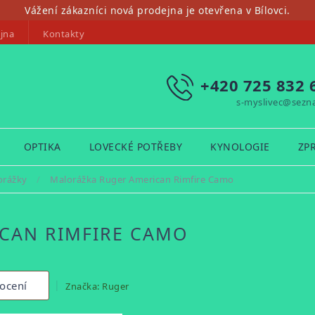
Vážení zákazníci nová prodejna je otevřena v Bílovci.
jna
Kontakty
+420 725 832 
s-myslivec@sezn
OPTIKA
LOVECKÉ POTŘEBY
KYNOLOGIE
ZP
orážky
/
Malorážka Ruger American Rimfire Camo
CAN RIMFIRE CAMO
ocení
Značka:
Ruger