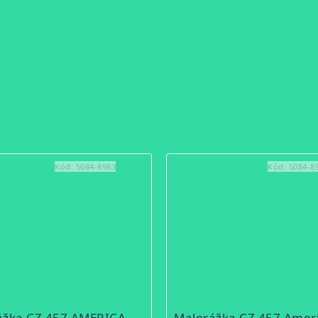
Kód:
5084-8983
Kód:
5084-8
Malorážka CZ 457 AMERICAN LH