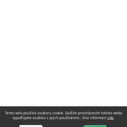
Tento web používá soubory cookie. Dalším procházením tohoto webu
vyjadřujete souhlas s jejich používáním.. Více informací
zde
.