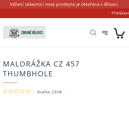
Přejít
Vážení zákazníci nová prodejna je otevřena v Bílovci.
na
Přihlášení
obsah
MALORÁŽKA CZ 457
THUMBHOLE
Průměrné
Značka:
CZUB
hodnocení
produktu
je
0,0
z
5
hvězdiček.