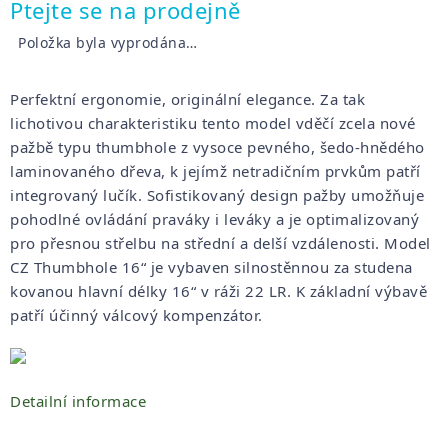
Měrná
Ptejte se na prodejně
cena:
Položka byla vyprodána…
Perfektní ergonomie, originální elegance. Za tak
lichotivou charakteristiku tento model vděčí zcela nové
pažbě typu thumbhole z vysoce pevného, šedo-hnědého
laminovaného dřeva, k jejímž netradičním prvkům patří
integrovaný lučík. Sofistikovaný design pažby umožňuje
pohodlné ovládání praváky i leváky a je optimalizovaný
pro přesnou střelbu na střední a delší vzdálenosti. Model
CZ Thumbhole 16“ je vybaven silnostěnnou za studena
kovanou hlavní délky 16“ v ráži 22 LR. K základní výbavě
patří účinný válcový kompenzátor.
Detailní informace