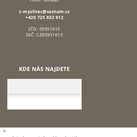
s-myslivec@seznam.cz
+420 725 832 612
IČO: 05951615
DIČ: CZ05951615
KDE NÁS NAJDETE
×