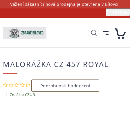
Přejít
Vážení zákazníci nová prodejna je otevřena v Bílovci.
na
Přihlášení
obsah
MALORÁŽKA CZ 457 ROYAL
Průměrné
Podrobnosti hodnocení
hodnocení
produktu
Značka:
CZUB
je
0,0
z
5
hvězdiček.