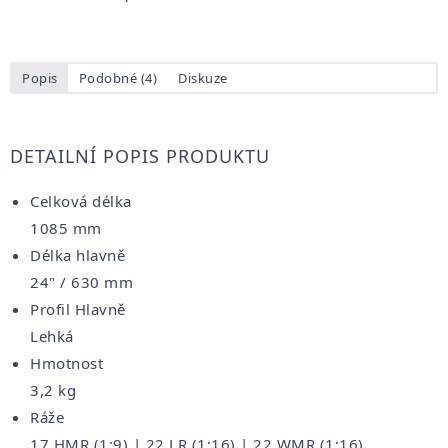
Popis
Podobné (4)
Diskuze
DETAILNÍ POPIS PRODUKTU
Celková délka
1085 mm
Délka hlavně
24" / 630 mm
Profil Hlavně
Lehká
Hmotnost
3,2 kg
Ráže
17 HMR (1:9) | 22 LR (1:16) | 22 WMR (1:16)