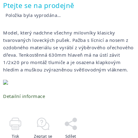
Měrná
Ptejte se na prodejně
cena:
Položka byla vyprodána…
Model, který nadchne všechny milovníky klasicky
tvarovaných loveckých pušek. Pažba s lícnicí a nosem z
ozdobného materiálu se vyrábí z výběrového ořechového
dřeva. Tenkostěnná 630mm hlaveň má na ústí závit
1/2x20 pro montáž tlumiče a je osazena klapkovým
hledím a muškou zvýrazněnou světlovodným vláknem.
Detailní informace
Tisk
Zeptat se
Sdílet