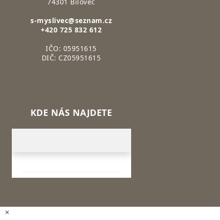
74301 Bílovec
s-myslivec@seznam.cz
+420 725 832 612
IČO: 05951615
DIČ: CZ05951615
KDE NÁS NAJDETE
×