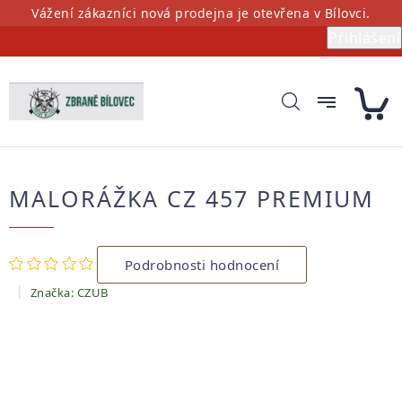
Přejít
Vážení zákazníci nová prodejna je otevřena v Bílovci.
na
Přihlášení
obsah
MALORÁŽKA CZ 457 PREMIUM
Průměrné
Podrobnosti hodnocení
hodnocení
produktu
Značka:
CZUB
je
0,0
z
5
hvězdiček.