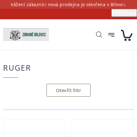
Přejít
Vážení zákazníci nová prodejna je otevřena v Bílovci.
na
Přihlášení
obsah
RUGER
Otevřít filtr
Výpis
produktů