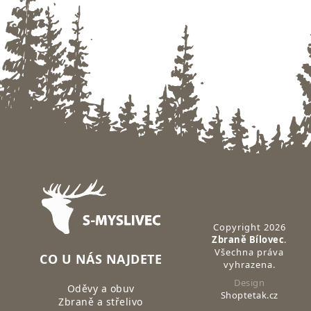
Zápatí
Copyright 2026
Zbraně Bílovec
.
Všechna práva
CO U NÁS NAJDETE
vyhrazena.
Design
Oděvy a obuv
Shoptetak.cz
Zbraně a střelivo