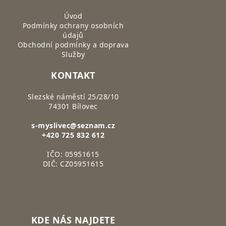
Úvod
Podmínky ochrany osobních
údajů
Obchodní podmínky a doprava
Služby
KONTAKT
Slezské náměstí 25/28/10
74301 Bílovec
s-myslivec@seznam.cz
+420 725 832 612
IČO: 05951615
DIČ: CZ05951615
KDE NÁS NAJDETE