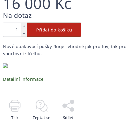
16 000 Kč
Měrná
Na dotaz
cena:
+
Přidat do košíku
−
Nové opakovací pušky Ruger vhodné jak pro lov, tak pro
sportovní střelbu.
Detailní informace
Tisk
Zeptat se
Sdílet