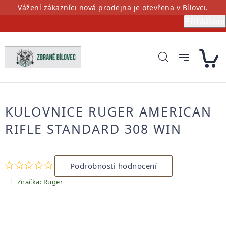
Přejít
Vážení zákazníci nová prodejna je otevřena v Bílovci.
na
Přihlášení
obsah
KULOVNICE RUGER AMERICAN
RIFLE STANDARD 308 WIN
Průměrné
Podrobnosti hodnocení
hodnocení
produktu
Značka:
Ruger
je
0,0
z
5
hvězdiček.