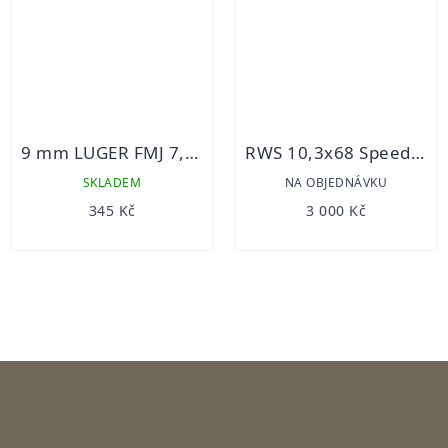
9 mm LUGER FMJ 7,5g S&B 50ks
RWS 10,3x68 Speed Tip 18,5g 20ks
SKLADEM
NA OBJEDNÁVKU
345 Kč
3 000 Kč