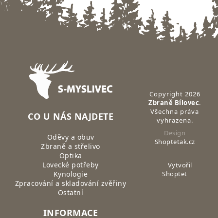
Zápatí
Copyright 2026
Zbraně Bílovec
.
Všechna práva
CO U NÁS NAJDETE
vyhrazena.
Design
Oděvy a obuv
Shoptetak.cz
Zbraně a střelivo
Optika
Lovecké potřeby
Vytvořil
Kynologie
Shoptet
Zpracování a skladování zvěřiny
Ostatní
INFORMACE