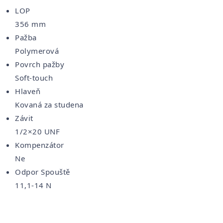
LOP
356 mm
Pažba
Polymerová
Povrch pažby
Soft-touch
Hlaveň
Kovaná za studena
Závit
1/2×20 UNF
Kompenzátor
Ne
Odpor Spouště
11,1-14 N