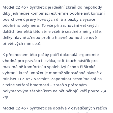
Model CZ 457 Synthetic je ideální zbraň do nepohody
díky jedinečné kombinaci extrémně odolné antikorozní
povrchové úpravy kovových dílů a pažby z vysoce
odolného polymeru. To vše při zachování veškerých
dalších benefitů této série včetně snadné změny ráže,
délky hlavně a/nebo profilu hlavně pomocí cenově
přívětivých minisetů.
K přednostem této pažby patří dokonalá ergonomie
vhodná pro praváka i leváka, soft-touch nástřik pro
maximálně komfortní a spolehlivý úchop či široké
vybrání, které umožnuje montáž silnostěnné hlavně z
minisetu CZ 457 Varmint. Zapomínat nesmíme ani na
citelné snížení hmotnosti – zbraň s prázdným
polymerovým zásobníkem na pět nábojů váží pouze 2,4
kg!
Model CZ 457 Synthetic se dodává v osvědčených rážích