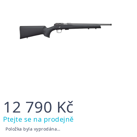
12 790 Kč
Měrná
Ptejte se na prodejně
cena:
Položka byla vyprodána…