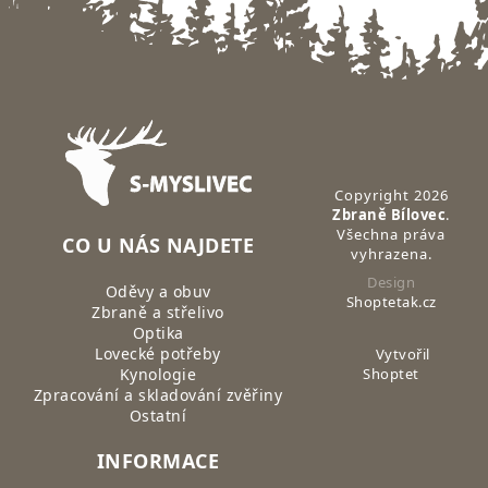
Zápatí
Copyright 2026
Zbraně Bílovec
.
Všechna práva
CO U NÁS NAJDETE
vyhrazena.
Design
Oděvy a obuv
Shoptetak.cz
Zbraně a střelivo
Optika
Lovecké potřeby
Vytvořil
Kynologie
Shoptet
Zpracování a skladování zvěřiny
Ostatní
INFORMACE