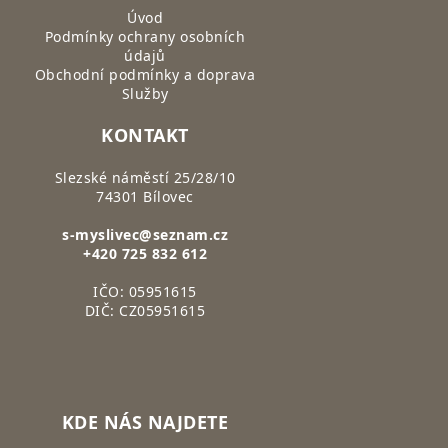
Úvod
Podmínky ochrany osobních
údajů
Obchodní podmínky a doprava
Služby
KONTAKT
Slezské náměstí 25/28/10
74301 Bílovec
s-myslivec@seznam.cz
+420 725 832 612
IČO: 05951615
DIČ: CZ05951615
KDE NÁS NAJDETE