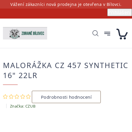
Přejít
Vážení zákazníci nová prodejna je otevřena v Bílovci.
na
Přihlášení
obsah
MALORÁŽKA CZ 457 SYNTHETIC
16" 22LR
Průměrné
Podrobnosti hodnocení
hodnocení
produktu
Značka:
CZUB
je
0,0
z
5
hvězdiček.