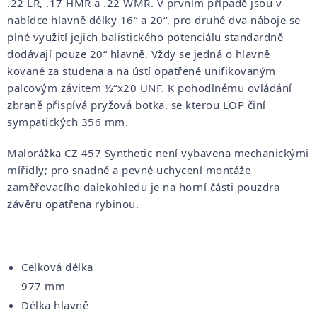
.22 LR, .17 HMR a .22 WMR. V prvním případě jsou v
nabídce hlavně délky 16“ a 20“, pro druhé dva náboje se
plné využití jejich balistického potenciálu standardně
dodávají pouze 20“ hlavně. Vždy se jedná o hlavně
kované za studena a na ústí opatřené unifikovaným
palcovým závitem ½“x20 UNF. K pohodlnému ovládání
zbraně přispívá pryžová botka, se kterou LOP činí
sympatických 356 mm.
Malorážka CZ 457 Synthetic není vybavena mechanickými
mířidly; pro snadné a pevné uchycení montáže
zaměřovacího dalekohledu je na horní části pouzdra
závěru opatřena rybinou.
Celková délka
977 mm
Délka hlavně