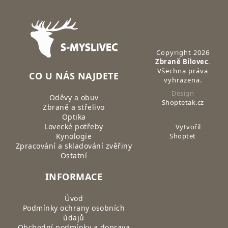
Zápatí
Copyright 2026
Zbraně Bílovec
.
Všechna práva
CO U NÁS NAJDETE
vyhrazena.
Design
Oděvy a obuv
Shoptetak.cz
Zbraně a střelivo
Optika
Lovecké potřeby
Vytvořil
Kynologie
Shoptet
Zpracování a skladování zvěřiny
Ostatní
INFORMACE
Úvod
Podmínky ochrany osobních
údajů
Obchodní podmínky a doprava