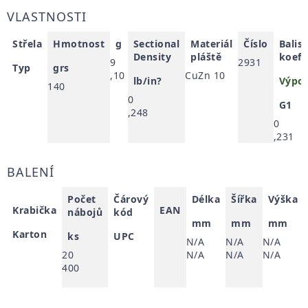
VLASTNOSTI
Střela
Hmotnost
g
Sectional
Materiál
Číslo
Balis
Density
pláště
koefi
9
2931
Typ
grs
,10
CuZn 10
lb/in?
Výpoč
140
0
G1
,248
0
,231
BALENÍ
Počet
Čárový
Délka
Šířka
Výška
Krabička
EAN
nábojů
kód
mm
mm
mm
Karton
ks
UPC
N/A
N/A
N/A
20
N/A
N/A
N/A
400
,