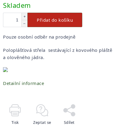
Měrná
Skladem
cena:
+
Přidat do košíku
−
Pouze osobní odběr na prodejně
Poloplášťová střela sestávající z kovového pláště
a olověného jádra.
Detailní informace
Tisk
Zeptat se
Sdílet