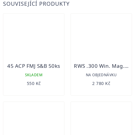
SOUVISEJÍCÍ PRODUKTY
45 ACP FMJ S&B 50ks
RWS .300 Win. Mag., EVO 11,9 g/20 ks
SKLADEM
NA OBJEDNÁVKU
550 Kč
2 780 Kč