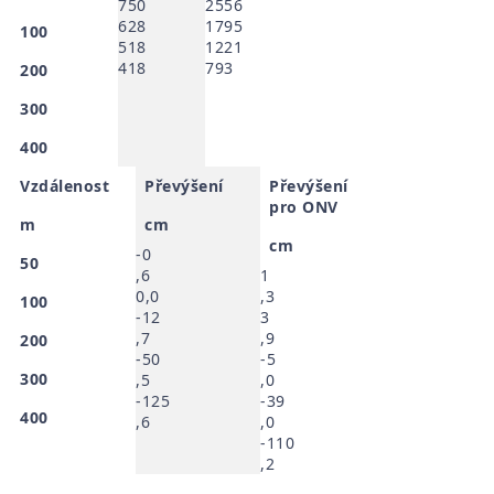
750
2556
628
1795
100
518
1221
418
793
200
300
400
Vzdálenost
Převýšení
Převýšení
pro ONV
m
cm
cm
-0
50
,6
1
0,0
,3
100
-12
3
,7
,9
200
-50
-5
300
,5
,0
-125
-39
400
,6
,0
-110
,2