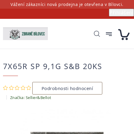
Přejít
Vážení zákazníci nová prodejna je otevřena v Bílovci.
na
Přihlášení
obsah
7X65R SP 9,1G S&B 20KS
Průměrné
Podrobnosti hodnocení
hodnocení
produktu
Značka:
Sellier&Bellot
je
0,0
z
5
hvězdiček.