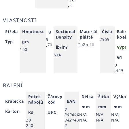
,2
VLASTNOSTI
Střela
Hmotnost
g
Sectional
Materiál
Číslo
Balis
Density
pláště
koefi
9
2969
Typ
grs
,70
CuZn 10
lb/in?
Výpoč
150
N/A
G1
0
,449
BALENÍ
Počet
Čárový
Délka
Šířka
Výška
Krabička
EAN
nábojů
kód
mm
mm
mm
8
Karton
ks
UPC
590690
N/A
N/A
N/A
20
342143
N/A
N/A
N/A
240
2