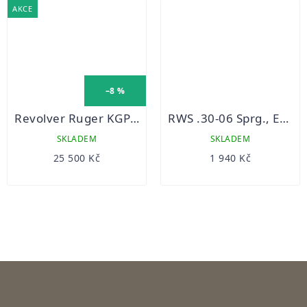
5
AKCE
hvězdiček.
–8 %
Revolver Ruger KGP 141
RWS .30-06 Sprg., EVO 11,9 g/20 ks
SKLADEM
SKLADEM
25 500 Kč
1 940 Kč