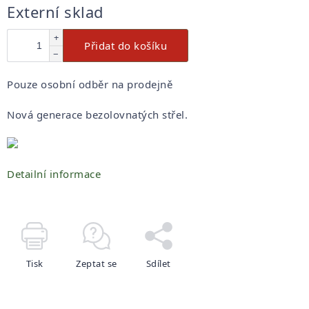
Měrná
Externí sklad
cena:
+
Přidat do košíku
−
Pouze osobní odběr na prodejně
Nová generace bezolovnatých střel.
Detailní informace
Tisk
Zeptat se
Sdílet