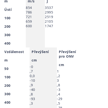
m
m/s
J
854
3537
Ústí
786
2995
721
2519
100
659
2105
600
1747
200
300
400
Vzdálenost
Převýšení
Převýšení
pro ONV
m
cm
cm
-0
50
,7
1
0,0
,2
100
-10
3
,9
,8
200
-40
-3
300
,8
,4
-93
-29
400
,3
,5
-78