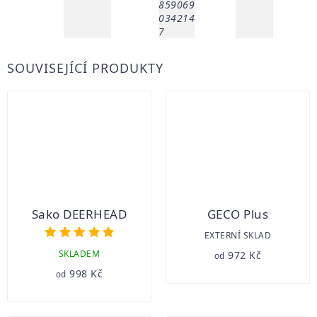
859069
034214
7
SOUVISEJÍCÍ PRODUKTY
Sako DEERHEAD
GECO Plus
Průměrné
EXTERNÍ SKLAD
hodnocení
SKLADEM
972 Kč
od
produktu
998 Kč
od
je
5,0
z