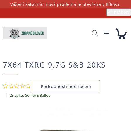
Přejít
Vážení zákazníci nová prodejna je otevřena v Bílovci.
na
Přihlášení
obsah
7X64 TXRG 9,7G S&B 20KS
Průměrné
Podrobnosti hodnocení
hodnocení
produktu
Značka:
Sellier&Bellot
je
0,0
z
5
hvězdiček.