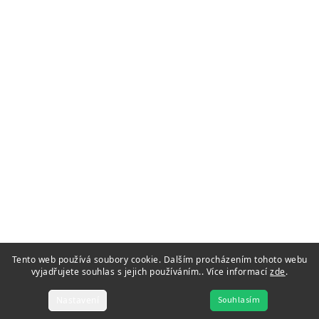
Tento web používá soubory cookie. Dalším procházením tohoto webu
vyjadřujete souhlas s jejich používáním.. Více informací
zde
.
Nastavení
Souhlasím