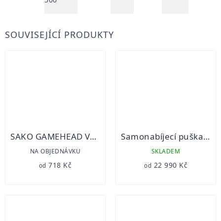
,
SOUVISEJÍCÍ PRODUKTY
SAKO GAMEHEAD VARMINT
Samonabíjecí puška Perun 15
NA OBJEDNÁVKU
SKLADEM
718 Kč
22 990 Kč
od
od