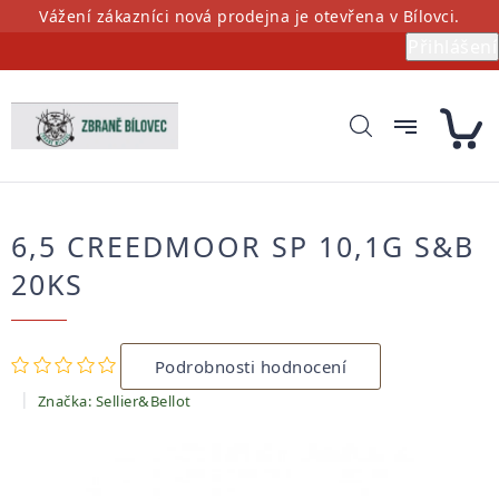
Přejít
Vážení zákazníci nová prodejna je otevřena v Bílovci.
na
Přihlášení
obsah
6,5 CREEDMOOR SP 10,1G S&B
20KS
Průměrné
Podrobnosti hodnocení
hodnocení
produktu
Značka:
Sellier&Bellot
je
0,0
z
5
hvězdiček.