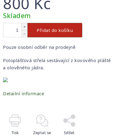
800 Kč
Měrná
Skladem
cena:
+
Přidat do košíku
−
Pouze osobní odběr na prodejně
Poloplášťová střela sestávající z kovového pláště
a olověného jádra.
Detailní informace
Tisk
Zeptat se
Sdílet