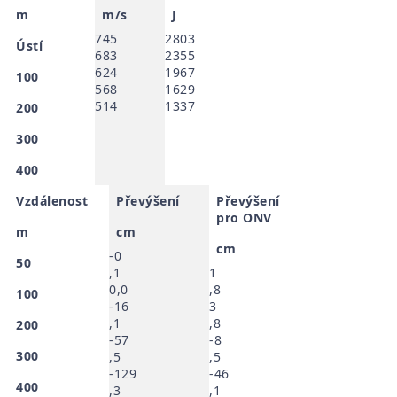
m
m/s
J
745
2803
Ústí
683
2355
624
1967
100
568
1629
514
1337
200
300
400
Vzdálenost
Převýšení
Převýšení
pro ONV
m
cm
cm
-0
50
,1
1
0,0
,8
100
-16
3
,1
,8
200
-57
-8
300
,5
,5
-129
-46
400
,3
,1