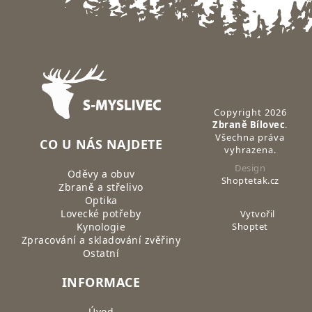
Zápatí
Copyright 2026
Zbraně Bílovec
.
Všechna práva
CO U NÁS NAJDETE
vyhrazena.
Design
Oděvy a obuv
Shoptetak.cz
Zbraně a střelivo
Optika
Lovecké potřeby
Vytvořil
Kynologie
Shoptet
Zpracování a skladování zvěřiny
Ostatní
INFORMACE
Úvod