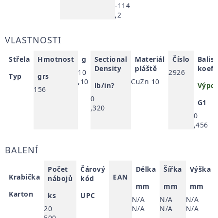
-114
,2
VLASTNOSTI
Střela
Hmotnost
g
Sectional
Materiál
Číslo
Balis
Density
pláště
koefi
10
2926
Typ
grs
,10
CuZn 10
lb/in?
Výpoč
156
0
G1
,320
0
,456
BALENÍ
Počet
Čárový
Délka
Šířka
Výška
Krabička
EAN
nábojů
kód
mm
mm
mm
Karton
ks
UPC
N/A
N/A
N/A
20
N/A
N/A
N/A
500