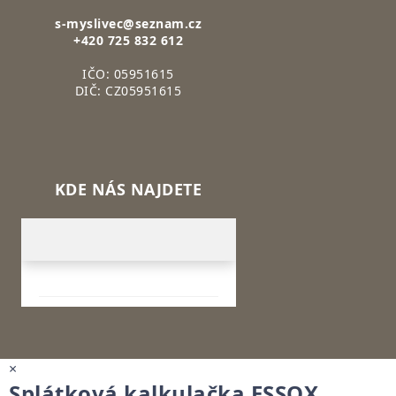
s-myslivec@seznam.cz
+420 725 832 612
IČO: 05951615
DIČ: CZ05951615
KDE NÁS NAJDETE
×
Splátková kalkulačka ESSOX