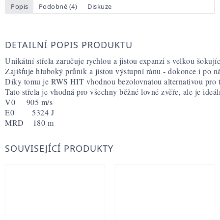
Popis
Podobné (4)
Diskuze
DETAILNÍ POPIS PRODUKTU
Unikátní střela zaručuje rychlou a jistou expanzi s velkou šokující
Zajišťuje hluboký průnik a jistou výstupní ránu - dokonce i po n
Díky tomu je RWS HIT vhodnou bezolovnatou alternativou pro ty, 
Tato střela je vhodná pro všechny běžné lovné zvěře, ale je ideáln
V0     905 m/s
E0        5324 J
MRD    180 m
SOUVISEJÍCÍ PRODUKTY