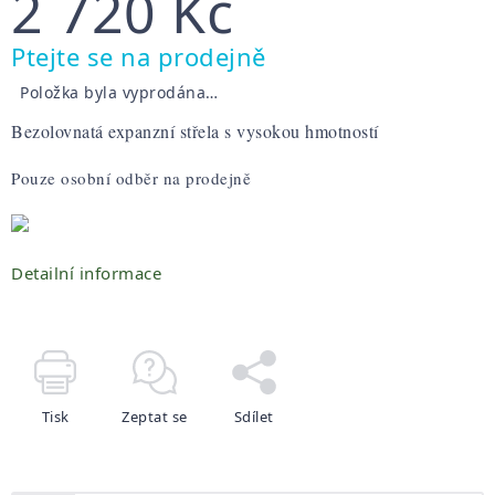
2 720 Kč
Měrná
Ptejte se na prodejně
cena:
Položka byla vyprodána…
Bezolovnatá expanzní střela s vysokou hmotností
Pouze osobní odběr na prodejně
Detailní informace
Tisk
Zeptat se
Sdílet