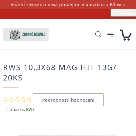
Přejít
Vážení zákazníci nová prodejna je otevřena v Bílovci.
na
Přihlášení
obsah
RWS 10,3X68 MAG HIT 13G/
20KS
Průměrné
Podrobnosti hodnocení
hodnocení
produktu
Značka:
RWS
je
0,0
z
5
hvězdiček.