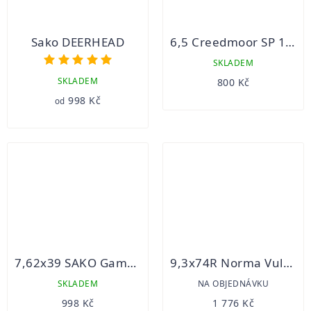
Sako DEERHEAD
6,5 Creedmoor SP 10,1g S&B 20ks
Průměrné
SKLADEM
hodnocení
SKLADEM
800 Kč
produktu
998 Kč
od
je
5,0
z
5
hvězdiček.
7,62x39 SAKO Gamehead 8g 20ks
9,3x74R Norma Vulkan 15g 20ks
SKLADEM
NA OBJEDNÁVKU
998 Kč
1 776 Kč