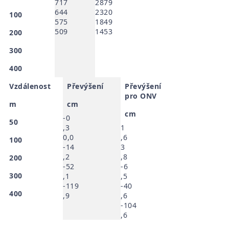
717
2879
644
2320
100
575
1849
509
1453
200
300
400
Vzdálenost
Převýšení
Převýšení
pro ONV
m
cm
cm
-0
50
,3
1
0,0
,6
100
-14
3
,2
,8
200
-52
-6
300
,1
,5
-119
-40
400
,9
,6
-104
,6