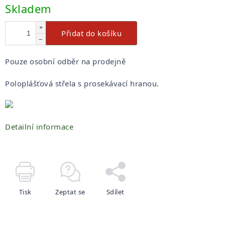
Měrná
Skladem
cena:
+
Přidat do košíku
−
Pouze osobní odběr na prodejně
Poloplášťová střela s prosekávací hranou.
Detailní informace
Tisk
Zeptat se
Sdílet