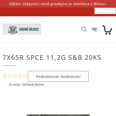
Přejít
Vážení zákazníci nová prodejna je otevřena v Bílovci.
na
Přihlášení
obsah
7X65R SPCE 11,2G S&B 20KS
Průměrné
Podrobnosti hodnocení
hodnocení
produktu
Značka:
Sellier&Bellot
je
0,0
z
5
hvězdiček.