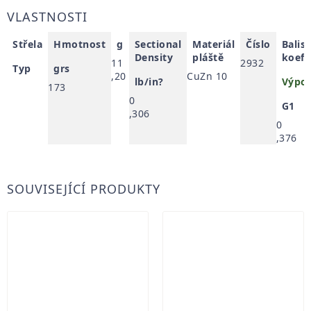
VLASTNOSTI
Střela
Hmotnost
g
Sectional
Materiál
Číslo
Balis
Density
pláště
koefi
11
2932
Typ
grs
,20
CuZn 10
lb/in?
Výpoč
173
0
G1
,306
0
,376
SOUVISEJÍCÍ PRODUKTY