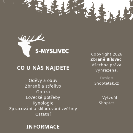
Zápatí
Copyright 2026
Zbraně Bílovec
.
Všechna práva
CO U NÁS NAJDETE
vyhrazena.
Design
Oděvy a obuv
Shoptetak.cz
Zbraně a střelivo
Optika
Lovecké potřeby
Vytvořil
Kynologie
Shoptet
Zpracování a skladování zvěřiny
Ostatní
INFORMACE