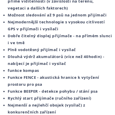
přímé viditelnosti (v závislosti na terénu,
vegetaci a dalších faktorech)
Možnost sledování až 9 psů na jednom přijímači
Nejmodernější technologie s vysokou citlivostí
GPS v přijímači i vysílači
Dobře čitelný displej přijímače - na přímém slunci
i ve tmě
Plně vodotěsný přijímač i vysílač
Dlouhá výdrž akumulátorů (více než 40hodin) -
nabíjecí je přijímač i vysílač
funkce kompas
Funkce FENCE - akustická hranice k vytyčení
prostoru pro psa
Funkce BEEPER - detekce pohybu / stání psa
Rychlý start přijímače (ručního zařízení)
Nejmenší a nejlehčí obojek (vysílač) z
konkurenčních zařízení