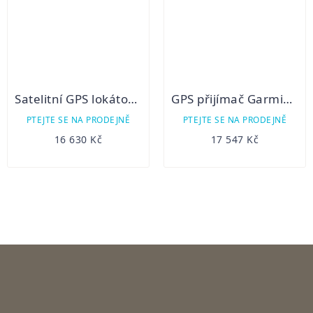
Satelitní GPS lokátor Dogtrace DOG GPS X30T - s výcvikovým modulem
GPS přijímač Garmin Alpha 100 + CZ/EU TOPO
PTEJTE SE NA PRODEJNĚ
PTEJTE SE NA PRODEJNĚ
16 630 Kč
17 547 Kč