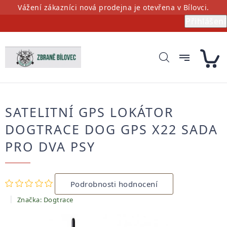
Přejít
Vážení zákazníci nová prodejna je otevřena v Bílovci.
na
Přihlášení
obsah
SATELITNÍ GPS LOKÁTOR
DOGTRACE DOG GPS X22 SADA
PRO DVA PSY
Průměrné
Podrobnosti hodnocení
hodnocení
produktu
Značka:
Dogtrace
je
0,0
z