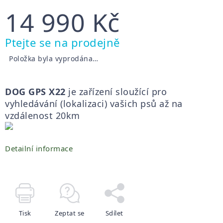
14 990 Kč
Měrná
Ptejte se na prodejně
cena:
Položka byla vyprodána…
DOG GPS X22
je zařízení sloužící pro
vyhledávání (lokalizaci) vašich psů až na
vzdálenost 20km
Detailní informace
Tisk
Zeptat se
Sdílet