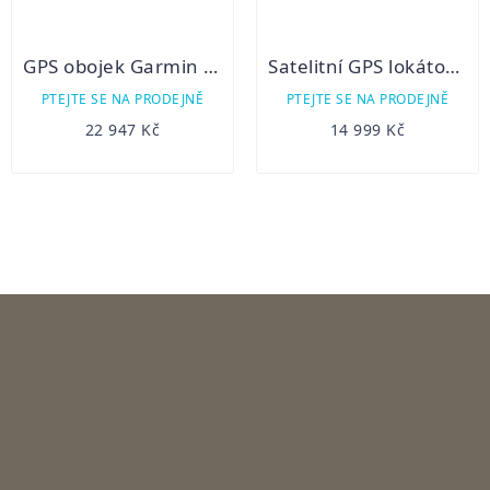
GPS obojek Garmin Alpha 100 + T5(mini) + CZ/EU TOPO
Satelitní GPS lokátor Dogtrace DOG GPS X22 sada pro dva psy - Oranžový
PTEJTE SE NA PRODEJNĚ
PTEJTE SE NA PRODEJNĚ
22 947 Kč
14 999 Kč