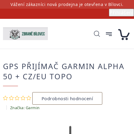
Přejít
Vážení zákazníci nová prodejna je otevřena v Bílovci.
na
Přihlášení
obsah
GPS PŘIJÍMAČ GARMIN ALPHA
50 + CZ/EU TOPO
Průměrné
Podrobnosti hodnocení
hodnocení
produktu
Značka:
Garmin
je
0,0
z
5
hvězdiček.