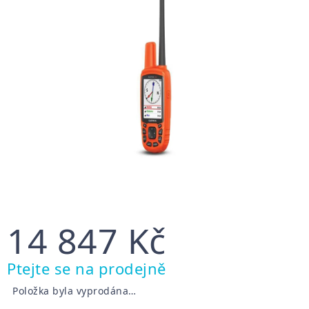
14 847 Kč
Měrná
Ptejte se na prodejně
cena:
Položka byla vyprodána…