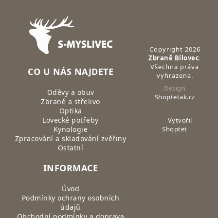
Zápatí
Copyright 2026
Zbraně Bílovec
.
Všechna práva
CO U NÁS NAJDETE
vyhrazena.
Design
Oděvy a obuv
Shoptetak.cz
Zbraně a střelivo
Optika
Lovecké potřeby
Vytvořil
Kynologie
Shoptet
Zpracování a skladování zvěřiny
Ostatní
INFORMACE
Úvod
Podmínky ochrany osobních
údajů
Obchodní podmínky a doprava