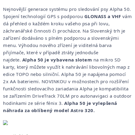
Nejnovější generace systému pro sledování psy Alpha 50.
Spojení technologií GPS s podporou
GLONASS a VHF
vám
dá přehled o každém kroku vašeho psa při lovu,
záchranářské činnosti či procházce. Na Slovenský trh je
zařízení dodáváno s plném podporou a slovenskými
menu. Výhodou nového zřízení je viditelná barva
přijímače, které v případě ztráty jednoduše
najdete.
Alpha 50 je vybavena slotem
na mikro SD
karty, který můžete využít k nahrávání libovolných map z
edice TOPO nebo silniční. Alpha 50 je napájena pomocí
2x AA bateriemi. NOVINKOU v možnostech pro rozšíření
funkčnosti sledovacího zariadania Alpha je kompatibilita
se zařízením DriveTrack 70LM pro autonavigaci a outdoor
hodinkami ze série fénix 3.
Alpha 50 je vylepšená
náhrada za oblíbený model Astro 320.