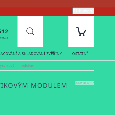
Přihlášení
612
Hledat
am.cz
RACOVÁNÍ A SKLADOVÁNÍ ZVĚŘINY
OSTATNÍ
PRODUK
s výcvikovým modulem
ÝCVIKOVÝM MODULEM
Kód:
DG6132