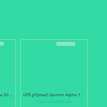
NI-
Kód:
PO24059
GPS obojek Garmin Alpha 50 T5(mini) + CZ/EU TOPO
GPS přijímač Garmin Alpha 100 + CZ/EU TOPO
Ě
PTEJTE SE NA PRODEJNĚ