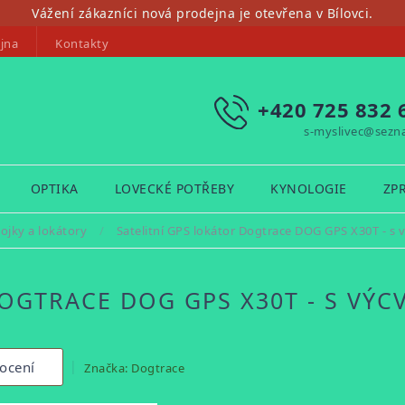
Vážení zákazníci nová prodejna je otevřena v Bílovci.
jna
Kontakty
+420 725 832 
s-myslivec@sezn
OPTIKA
LOVECKÉ POTŘEBY
KYNOLOGIE
ZP
ojky a lokátory
/
Satelitní GPS lokátor Dogtrace DOG GPS X30T - 
DOGTRACE DOG GPS X30T - S V
ocení
Značka:
Dogtrace