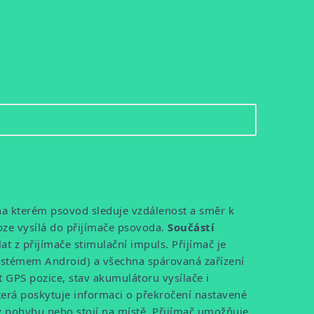
 na kterém psovod sleduje vzdálenost a směr k
oze vysílá do přijímače psovoda.
Součástí
t z přijímače stimulační impuls. Přijímač je
ystémem Android) a všechna spárovaná zařízení
t GPS pozice, stav akumulátoru vysílače i
terá poskytuje informaci o překročení nastavené
 v pohybu nebo stojí na místě. Přijímač umožňuje