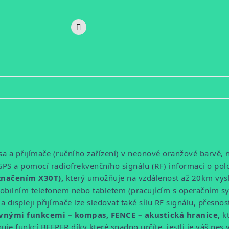
psa a přijímače (ručního zařízení) v neonové oranžové barvě,
 GPS a pomocí radiofrekvenčního signálu (RF) informaci o pol
značením X30T),
který umožňuje na vzdálenost až 20km vysla
bilním telefonem nebo tabletem (pracujícím s operačním s
displeji přijímače lze sledovat také sílu RF signálu, přesnos
vnými funkcemi – kompas, FENCE – akustická hranice,
k
je funkcí BEEPER díky které snadno určíte, jestli je váš pes