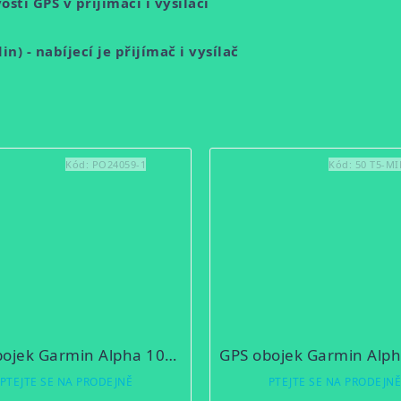
stí GPS v přijímači i vysílači
) - nabíjecí je přijímač i vysílač
Kód:
PO24059-1
Kód:
50 T5-MI
GPS obojek Garmin Alpha 100 + T5(mini) + CZ/EU TOPO
PTEJTE SE NA PRODEJNĚ
PTEJTE SE NA PRODEJN