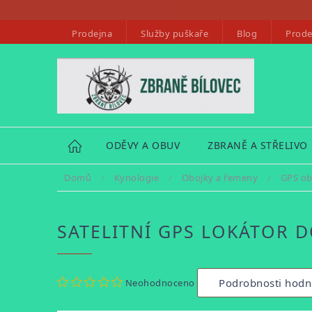
Přejít
na
Prodejna
Služby puškaře
Blog
Prode
obsah
HOME
ODĚVY A OBUV
ZBRANĚ A STŘELIVO
Domů
/
Kynologie
/
Obojky a řemeny
/
GPS ob
SATELITNÍ GPS LOKÁTOR 
Průměrné
Podrobnosti hodn
Neohodnoceno
hodnocení
produktu
je