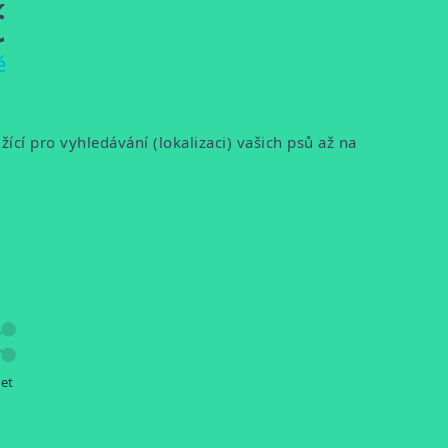
č
ě
ící pro vyhledávání (lokalizaci) vašich psů až na
let