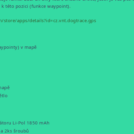
 k této pozici (funkce waypoint).
m/store/apps/details?id=cz.vnt.dogtrace.gps
waypointy) v mapě
 mapě
ětlo
látoru Li-Pol 1850 mAh
 a 2ks šroubů