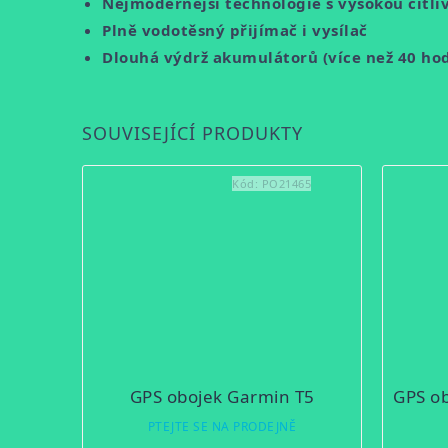
Nejmodernější technologie s vysokou citlivo
Plně vodotěsný přijímač i vysílač
Dlouhá výdrž akumulátorů (více než 40 hodin
SOUVISEJÍCÍ PRODUKTY
Kód:
PO21465
GPS obojek Garmin T5
PTEJTE SE NA PRODEJNĚ