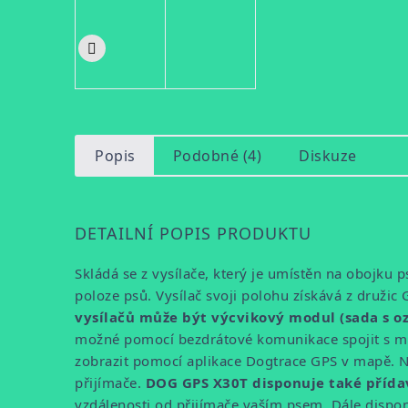
Popis
Podobné (4)
Diskuze
DETAILNÍ POPIS PRODUKTU
Skládá se z vysílače, který je umístěn na obojku 
poloze psů. Vysílač svoji polohu získává z družic
vysílačů může být výcvikový modul (sada s o
možné pomocí bezdrátové komunikace spojit s mo
zobrazit pomocí aplikace Dogtrace GPS v mapě. Na 
přijímače.
DOG GPS X30T disponuje také přída
vzdálenosti od přijímače vaším psem. Dále disponu