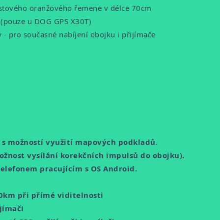
lastového oranžového řemene v délce 70cm
 (pouze u DOG GPS X30T)
 - pro současné nabíjení obojku i přijímače
y s možností využití mapových podkladů.
žnost vysílání korekčních impulsů do obojku).
telefonem pracujícím s OS Android.
0km při přímé viditelnosti
jímači