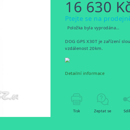
16 630 K
Měrná
Ptejte se na prodejn
cena:
Položka byla vyprodána…
DOG GPS X30T je zařízení slouž
vzdálenost 20km.
Detailní informace
Tisk
Zeptat se
Sdí