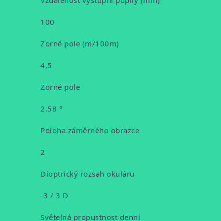
Vzdálenost výstupní pupily (mm)
100
Zorné pole (m/100m)
4,5
Zorné pole
2,58 °
Poloha záměrného obrazce
2
Dioptrický rozsah okuláru
-3 / 3 D
Světelná propustnost denní