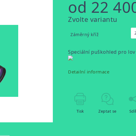
od
22 40
Měrná
Zvolte variantu
cena:
Záměrný kříž
Speciální puškohled pro lo
Detailní informace
Tisk
Zeptat se
Sdí