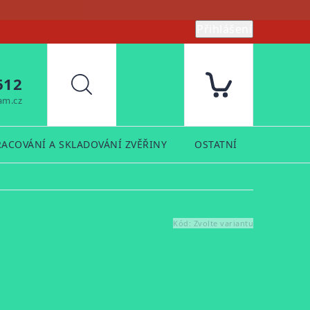
Přihlášení
612
Hledat
am.cz
RACOVÁNÍ A SKLADOVÁNÍ ZVĚŘINY
OSTATNÍ
PRODUK
Kód:
Zvolte variantu