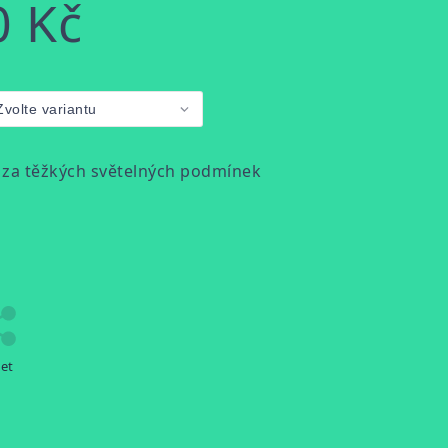
0 Kč
v za těžkých světelných podmínek
let