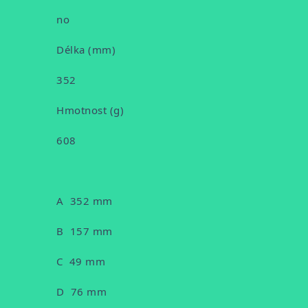
no
Délka (mm)
352
Hmotnost (g)
608
A 352 mm
B 157 mm
C 49 mm
D 76 mm