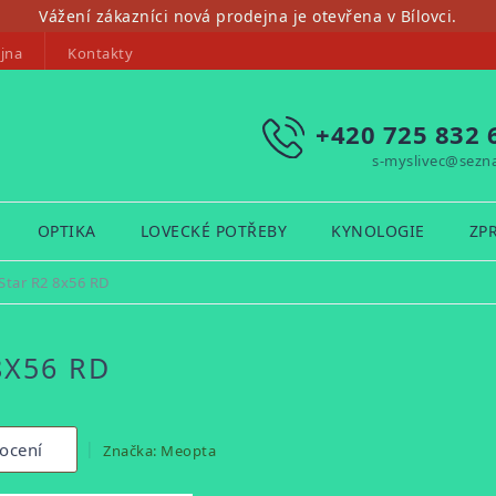
Vážení zákazníci nová prodejna je otevřena v Bílovci.
jna
Kontakty
+420 725 832 
s-myslivec@sezn
OPTIKA
LOVECKÉ POTŘEBY
KYNOLOGIE
ZP
tar R2 8x56 RD
8X56 RD
ocení
Značka:
Meopta