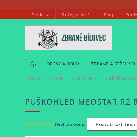
Přejít
na
Prodejna
Služby puškaře
Blog
Prode
obsah
HOME
ODĚVY A OBUV
ZBRANĚ A STŘELIVO
Domů
/
Optika
/
Puškohledy
/
Puškohled MeoS
PUŠKOHLED MEOSTAR R2 
Průměrné
Podrobnosti hodn
Neohodnoceno
hodnocení
produktu
je