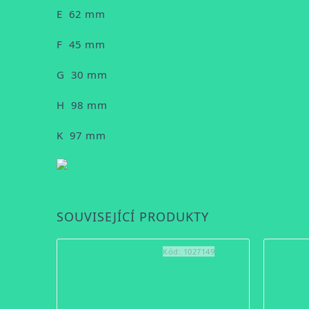
E 62 mm
F 45 mm
G 30 mm
H 98 mm
K 97 mm
SOUVISEJÍCÍ PRODUKTY
Kód:
1027149