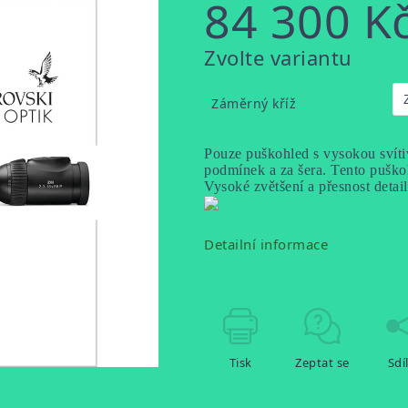
84 300 K
Měrná
Zvolte variantu
cena:
Záměrný kříž
Pouze puškohled s vysokou svítiv
podmínek a za šera. Tento puškohl
Vysoké zvětšení a přesnost detai
Detailní informace
Tisk
Zeptat se
Sdí