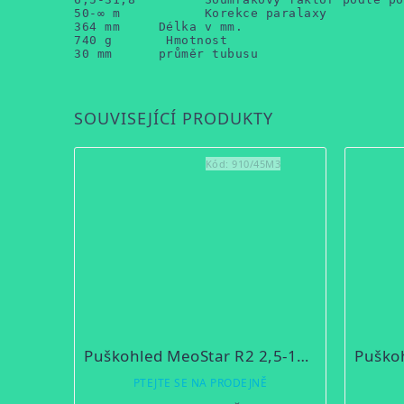
50-∞ m           Korekce paralaxy
364 mm     Délka v mm.

740 g       Hmotnost

30 mm      průměr tubusu
SOUVISEJÍCÍ PRODUKTY
Kód:
910/45M3
Puškohled MeoStar R2 2,5-15x56 RD
PTEJTE SE NA PRODEJNĚ