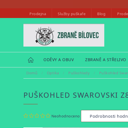
Přejít
na
Prodejna
Služby puškaře
Blog
Prode
obsah
HOME
ODĚVY A OBUV
ZBRANĚ A STŘELIVO
Domů
/
Optika
/
Puškohledy
/
Puškohled Swaro
PUŠKOHLED SWAROVSKI Z8I
Průměrné
Podrobnosti hodn
Neohodnoceno
hodnocení
produktu
je