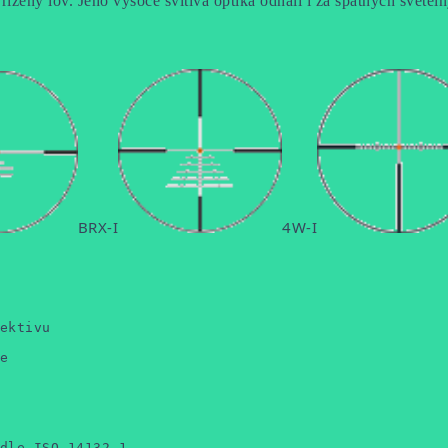
řízený lov. Jeho vysoce svítivá optika odhalí i za špatných světe
BRX-I
4W-I
ektivu



dle ISO 14132-1
