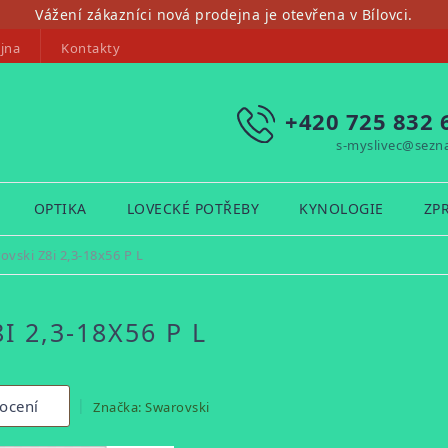
Vážení zákazníci nová prodejna je otevřena v Bílovci.
jna
Kontakty
+420 725 832 
s-myslivec@sezn
OPTIKA
LOVECKÉ POTŘEBY
KYNOLOGIE
ZP
vski Z8i 2,3-18x56 P L
 2,3-18X56 P L
ocení
Značka:
Swarovski