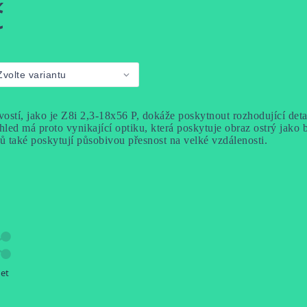
č
ostí, jako je Z8i 2,3-18x56 P, dokáže poskytnout rozhodující detai
ed má proto vynikající optiku, která poskytuje obraz ostrý jako bř
lů také poskytují působivou přesnost na velké vzdálenosti.
let