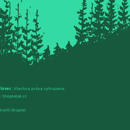
ílovec
. Všechna práva vyhrazena.
gn
Shoptetak.cz
tvořil Shoptet