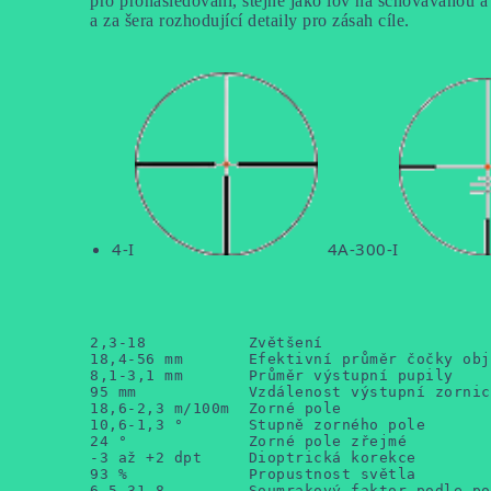
pro pronásledování, stejně jako lov na schovávanou a 
a za šera rozhodující detaily pro zásah cíle.
4-I
4A-300-I
2,3-18           Zvětšení

18,4-56 mm       Efektivní průměr čočky obj
8,1-3,1 mm       Průměr výstupní pupily

95 mm            Vzdálenost výstupní zornice
18,6-2,3 m/100m  Zorné pole

10,6-1,3 °       Stupně zorného pole

24 °             Zorné pole zřejmé

-3 až +2 dpt     Dioptrická korekce

93 %             Propustnost světla

6,5-31,8         Soumrakový faktor podle po