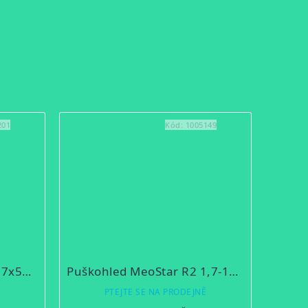
201
Kód:
1005149
Puškohled Optika6 4,5-27x50 RD SFP
Puškohled MeoStar R2 1,7-10x42 RD
Ě
PTEJTE SE NA PRODEJNĚ