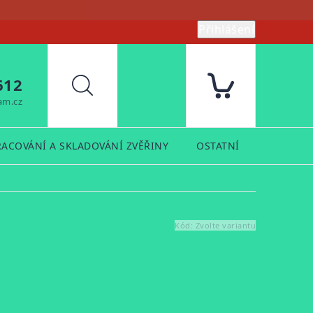
Přihlášení
612
Hledat
am.cz
RACOVÁNÍ A SKLADOVÁNÍ ZVĚŘINY
OSTATNÍ
PRODUK
Kód:
Zvolte variantu