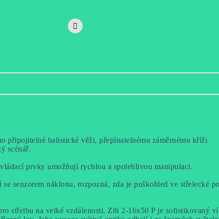
no připojitelné balistické věži, přepínatelnému záměrnému kříži
ý scénář.
vládací prvky umožňují rychlou a spolehlivou manipulaci.
 senzorem náklonu, rozpozná, zda je puškohled ve střelecké po
ro střelbu na velké vzdálenosti. Z8i 2-16x50 P je sofistikovaný v