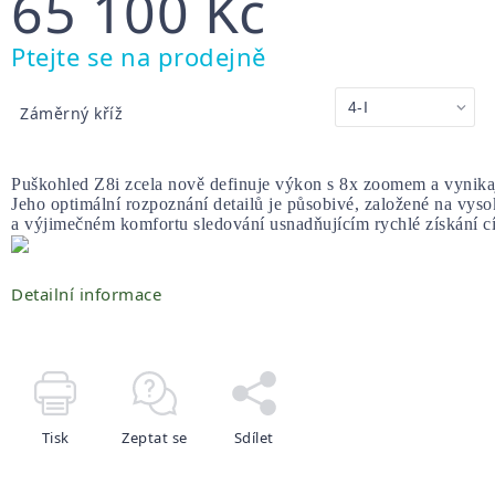
65 100 Kč
Měrná
Ptejte se na prodejně
cena:
Záměrný kříž
Puškohled Z8i zcela nově definuje výkon s 8x zoomem a vynikaj
Jeho optimální rozpoznání detailů je působivé, založené na vys
a výjimečném komfortu sledování usnadňujícím rychlé získání cí
Detailní informace
Tisk
Zeptat se
Sdílet