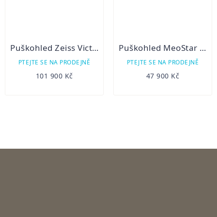
Puškohled Zeiss Victory V8 M 2,8 – 20 x 56 s ASV - 2022
Puškohled MeoStar R2 2,5-15x56 RD PA
PTEJTE SE NA PRODEJNĚ
PTEJTE SE NA PRODEJNĚ
101 900 Kč
47 900 Kč