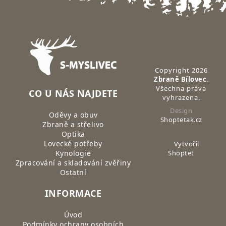
Zápatí
Copyright 2026
Zbraně Bílovec
.
Všechna práva
CO U NÁS NAJDETE
vyhrazena.
Design
Oděvy a obuv
Shoptetak.cz
Zbraně a střelivo
Optika
Lovecké potřeby
Vytvořil
Kynologie
Shoptet
Zpracování a skladování zvěřiny
Ostatní
INFORMACE
Úvod
Podmínky ochrany osobních