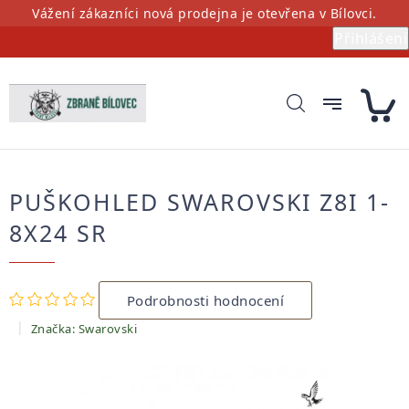
Přejít
Vážení zákazníci nová prodejna je otevřena v Bílovci.
na
Přihlášení
obsah
PUŠKOHLED SWAROVSKI Z8I 1-
8X24 SR
Průměrné
Podrobnosti hodnocení
hodnocení
produktu
Značka:
Swarovski
je
0,0
z
5
hvězdiček.