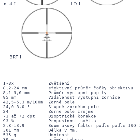
4-I
LD-I
BRT-I
1-8x             Zvětšení

8,2-24 mm        efektivní průměr čočky objektivu

8,1-3,0 mm       Průměr výstupní pupily

95 mm            Vzdálenost výstupní zornice

42,5-5,3 m/100m  Zorné pole

24,0-3,0 °       Stupně zorného pole

24 °             Zorné pole zřejmé

-3 až +2 dpt     Dioptrická korekce

93 %             Propustnost světla

2.8-13.9         Soumrakový faktor podle podle ISO 
301 mm           Délka v mm. 
535 g            Hmotnost 
30 mm            průměr tubusu