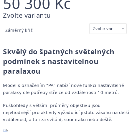
50 300 Kč
Měrná
Zvolte variantu
cena:
Záměrný kříž
Skvělý do špatných světelných
podmínek s nastavitelnou
paralaxou
Model s označením "PA" nabízí nově funkci nastavitelné
paralaxy dle potřeby střelce od vzdálenosti 10 metrů.
Puškohledy s většími průměry objektivu jsou
nejvhodnější pro aktivity vyžadující jistotu zásahu na delší
vzdálenost, a to i za svítání, soumraku nebo deště.