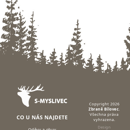
Zápatí
Copyright 2026
Zbraně Bílovec
.
Všechna práva
CO U NÁS NAJDETE
vyhrazena.
Design
Oděvy a obuv