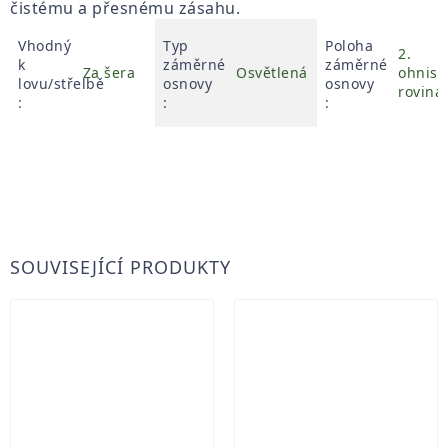
čistému a přesnému zásahu.
Vhodný
Typ
Poloha
2.
k
záměrné
záměrné
Za šera
Osvětlená
ohnisk
lovu/střelbě
osnovy
osnovy
rovina
:
:
:
SOUVISEJÍCÍ PRODUKTY