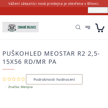
Přejít
Vážení zákazníci nová prodejna je otevřena v Bílovci.
na
Přihlášení
obsah
PUŠKOHLED MEOSTAR R2 2,5-
15X56 RD/MR PA
Průměrné
Podrobnosti hodnocení
hodnocení
produktu
Značka:
Meopta
je
0,0
z
5
hvězdiček.