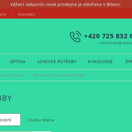
Vážení zákazníci nová prodejna je otevřena v Bílovci.
jna
Kontakty
+420 725 832 
s-myslivec@sezn
OPTIKA
LOVECKÉ POTŘEBY
KYNOLOGIE
ZP
ouky -čepice
/
Myslivecký klobouk ROBBY
BBY
ocení
Značka:
Werra