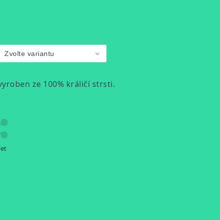
yroben ze 100% králičí strsti.
let