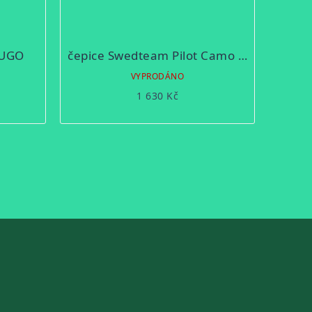
HUGO
čepice Swedteam Pilot Camo Desolve Zero
Ě
VYPRODÁNO
1 630 Kč