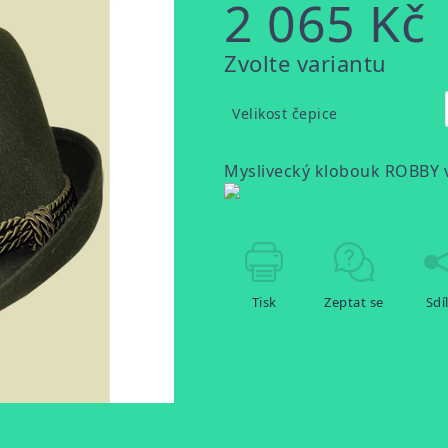
2 065 Kč
Měrná
Zvolte variantu
cena:
Velikost čepice
Myslivecký klobouk
ROBBY
v
Tisk
Zeptat se
Sdí