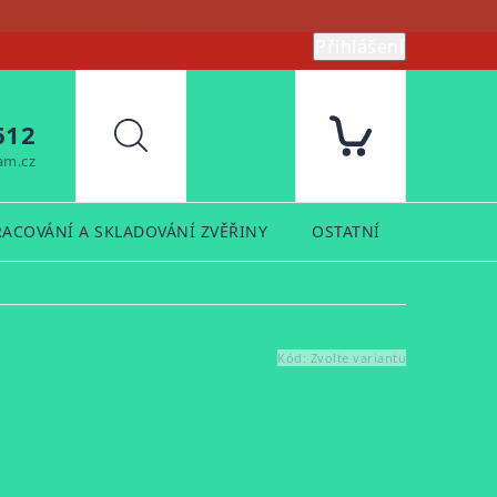
Přihlášení
612
Hledat
am.cz
RACOVÁNÍ A SKLADOVÁNÍ ZVĚŘINY
OSTATNÍ
PRODUK
Kód:
Zvolte variantu