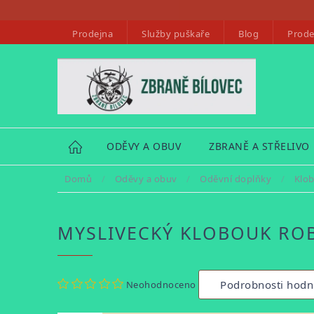
Přejít
na
Prodejna
Služby puškaře
Blog
Prode
obsah
HOME
ODĚVY A OBUV
ZBRANĚ A STŘELIVO
Domů
/
Oděvy a obuv
/
Oděvní doplňky
/
Klob
MYSLIVECKÝ KLOBOUK RO
Průměrné
Podrobnosti hodn
Neohodnoceno
hodnocení
produktu
je