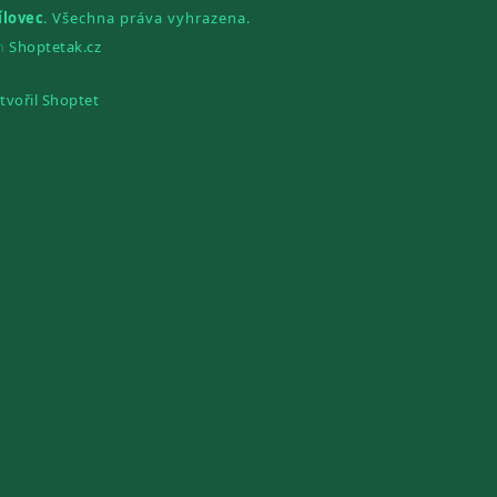
ílovec
. Všechna práva vyhrazena.
gn
Shoptetak.cz
tvořil Shoptet