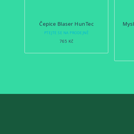
Čepice Blaser HunTec
Mysl
PTEJTE SE NA PRODEJNĚ
765 Kč