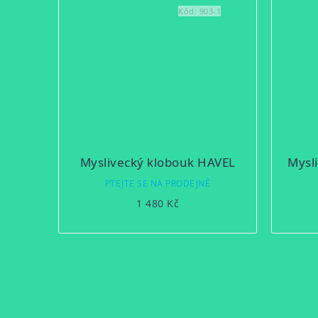
Kód:
903-1
Myslivecký klobouk HAVEL
Mysl
PTEJTE SE NA PRODEJNĚ
1 480 Kč
OVLÁDACÍ
PRVKY