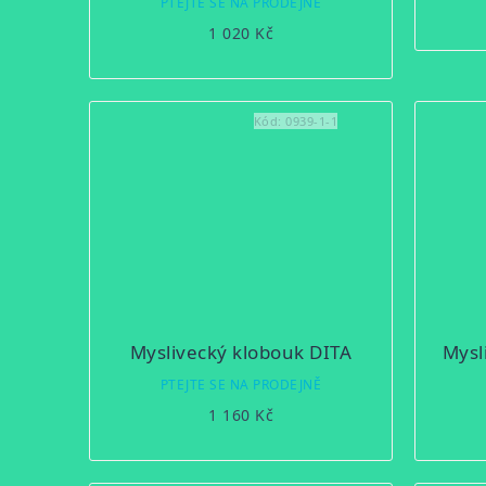
PTEJTE SE NA PRODEJNĚ
produktu
1 020 Kč
je
3,5
z
5
Kód:
0939-1-1
hvězdiček.
Myslivecký klobouk DITA
Mysl
PTEJTE SE NA PRODEJNĚ
1 160 Kč