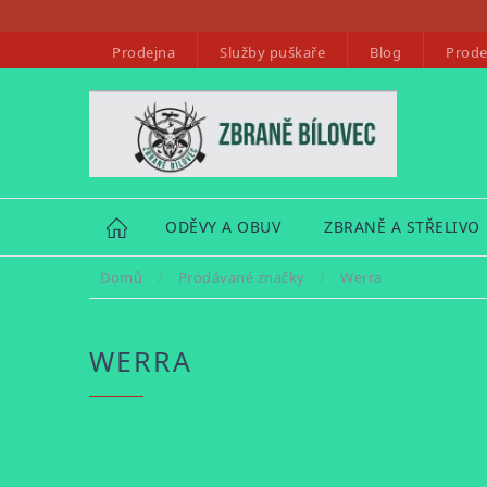
Přejít
na
Prodejna
Služby puškaře
Blog
Prode
obsah
HOME
ODĚVY A OBUV
ZBRANĚ A STŘELIVO
Domů
/
Prodávané značky
/
Werra
WERRA