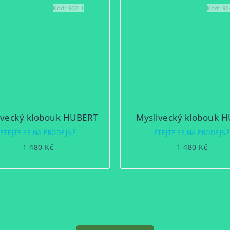
Kód:
902-1
Kód:
90
ivecký klobouk HUBERT
Myslivecký klobouk 
PTEJTE SE NA PRODEJNĚ
PTEJTE SE NA PRODEJN
1 480 Kč
1 480 Kč