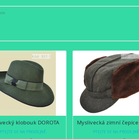
kem
Kód:
937-1
Kód:
0828
ivecký klobouk DOROTA
Myslivecká zimní čepic
PTEJTE SE NA PRODEJNĚ
PTEJTE SE NA PRODEJN