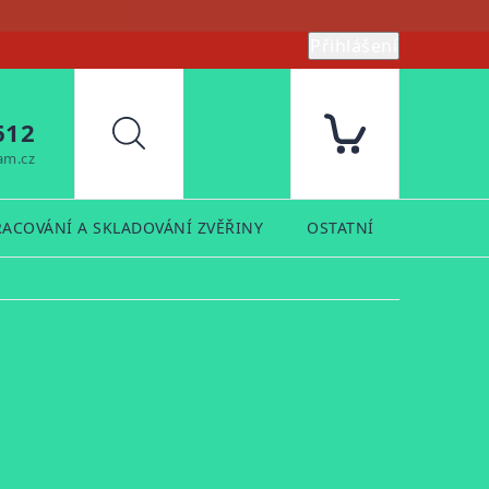
Přihlášení
612
Hledat
am.cz
RACOVÁNÍ A SKLADOVÁNÍ ZVĚŘINY
OSTATNÍ
PRODUK