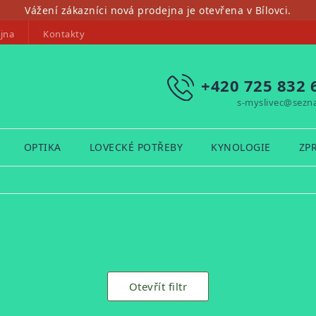
Vážení zákazníci nová prodejna je otevřena v Bílovci.
jna
Kontakty
+420 725 832 
s-myslivec@sezn
OPTIKA
LOVECKÉ POTŘEBY
KYNOLOGIE
ZP
Otevřít filtr