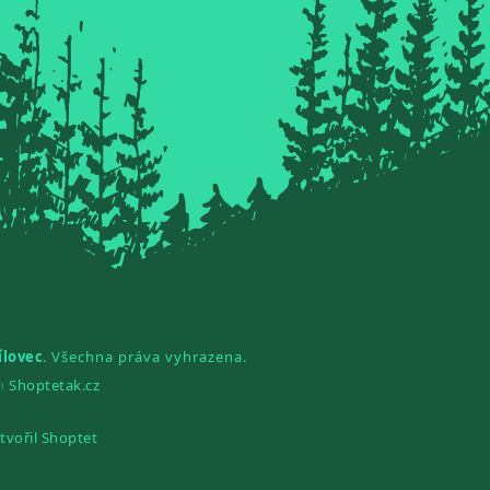
ílovec
. Všechna práva vyhrazena.
gn
Shoptetak.cz
tvořil Shoptet