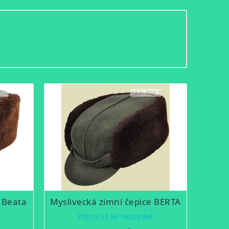
/56
Kód:
808-2
e Beata
Myslivecká zimní čepice BERTA
Ě
PTEJTE SE NA PRODEJNĚ