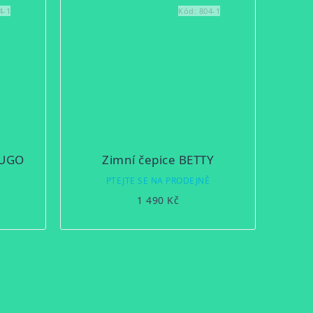
4-1
Kód:
804-1
HUGO
Zimní čepice BETTY
Ě
PTEJTE SE NA PRODEJNĚ
1 490 Kč