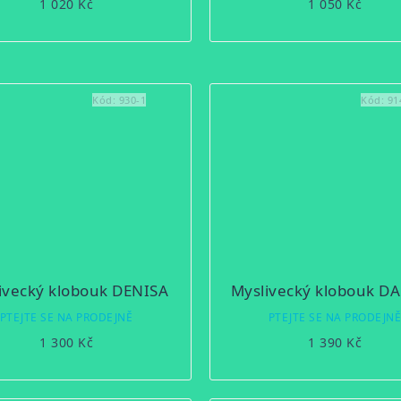
1 020 Kč
1 050 Kč
Kód:
930-1
Kód:
91
ivecký klobouk DENISA
Myslivecký klobouk D
PTEJTE SE NA PRODEJNĚ
PTEJTE SE NA PRODEJN
1 300 Kč
1 390 Kč