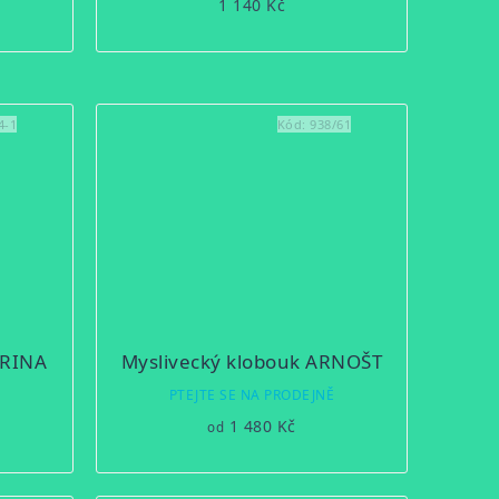
1 140 Kč
4-1
Kód:
938/61
ARINA
Myslivecký klobouk ARNOŠT
Ě
PTEJTE SE NA PRODEJNĚ
1 480 Kč
od