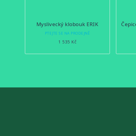
Myslivecký klobouk ERIK
Čepic
PTEJTE SE NA PRODEJNĚ
1 535 Kč