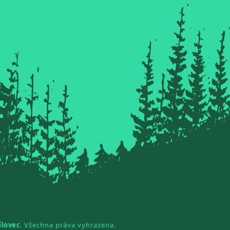
ílovec
. Všechna práva vyhrazena.