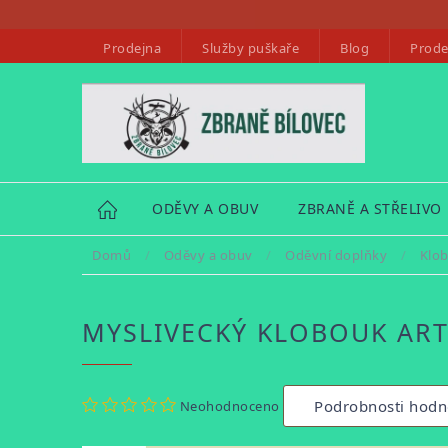
Přejít
na
Prodejna
Služby puškaře
Blog
Prode
obsah
HOME
ODĚVY A OBUV
ZBRANĚ A STŘELIVO
Domů
/
Oděvy a obuv
/
Oděvní doplňky
/
Klob
MYSLIVECKÝ KLOBOUK AR
Průměrné
Podrobnosti hodn
Neohodnoceno
hodnocení
produktu
je