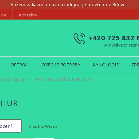
Vážení zákazníci nová prodejna je otevřena v Bílovci.
jna
Kontakty
+420 725 832 
s-myslivec@sezn
OPTIKA
LOVECKÉ POTŘEBY
KYNOLOGIE
ZP
ouky -čepice
/
Myslivecký klobouk ARTHUR
THUR
ocení
Značka:
Werra