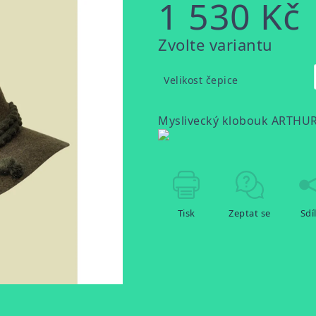
1 530 Kč
Měrná
Zvolte variantu
cena:
Velikost čepice
Myslivecký klobouk
ARTHU
Tisk
Zeptat se
Sdí