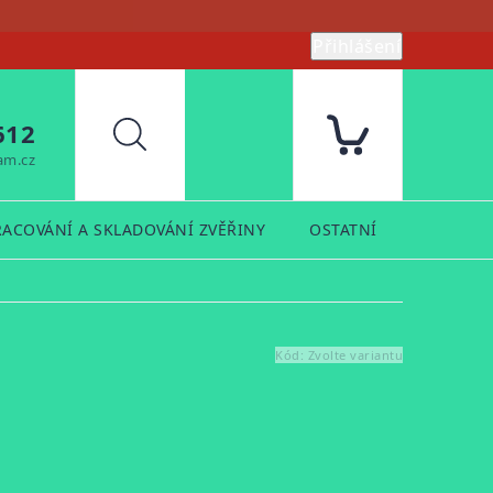
Přihlášení
612
Hledat
am.cz
RACOVÁNÍ A SKLADOVÁNÍ ZVĚŘINY
OSTATNÍ
PRODUK
Kód:
Zvolte variantu