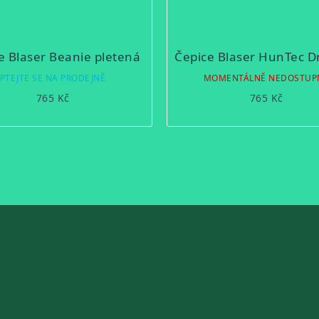
e Blaser Beanie pletená
PTEJTE SE NA PRODEJNĚ
MOMENTÁLNĚ NEDOSTUP
765 Kč
765 Kč