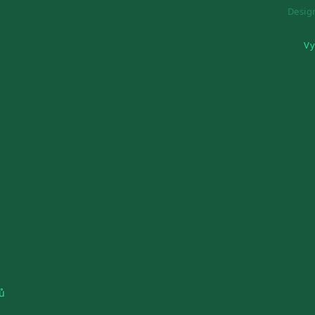
Desi
Vy
ů