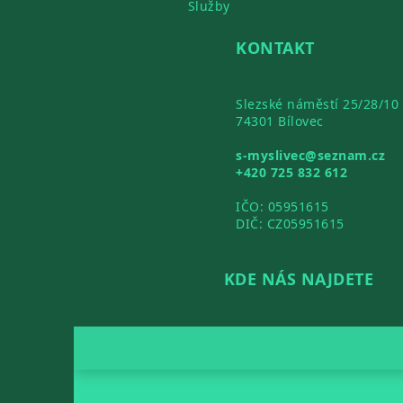
Služby
KONTAKT
Slezské náměstí 25/28/10
74301 Bílovec
s-myslivec@seznam.cz
+420 725 832 612
IČO: 05951615
DIČ: CZ05951615
KDE NÁS NAJDETE