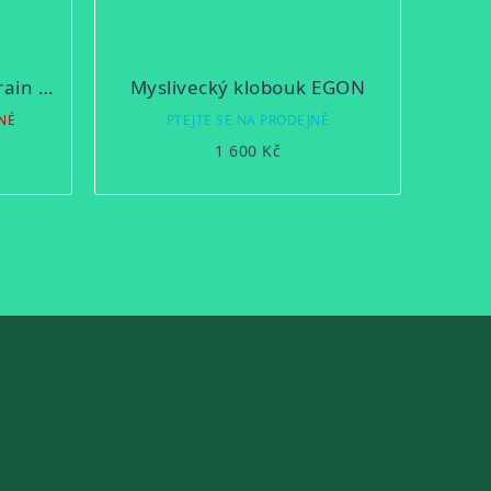
Čepice Blaser HunTec Drain Beanie
Myslivecký klobouk EGON
NÉ
PTEJTE SE NA PRODEJNĚ
1 600 Kč