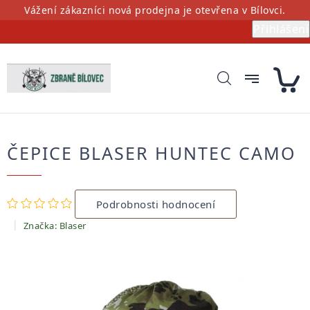
Přejít
Vážení zákazníci nová prodejna je otevřena v Bílovci.
na
Přihlášení
obsah
ČEPICE BLASER HUNTEC CAMO
Průměrné
Podrobnosti hodnocení
hodnocení
produktu
Značka:
Blaser
je
0,0
z
5
hvězdiček.