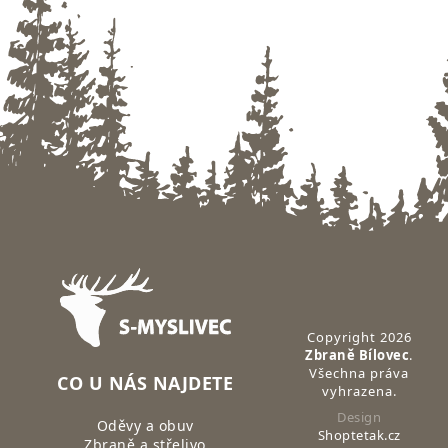
Zápatí
Copyright 2026
Zbraně Bílovec
.
Všechna práva
CO U NÁS NAJDETE
vyhrazena.
Design
Oděvy a obuv
Shoptetak.cz
Zbraně a střelivo