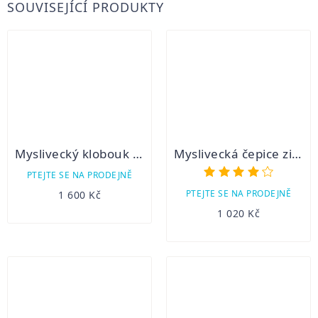
SOUVISEJÍCÍ PRODUKTY
Myslivecký klobouk ARNOLD
Myslivecká čepice zimní BONA
Průměr
PTEJTE SE NA PRODEJNĚ
hodnoc
PTEJTE SE NA PRODEJNĚ
1 600 Kč
produk
1 020 Kč
je
3,5
z
5
hvězdič