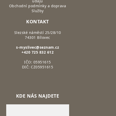
údajů
Obchodní podmínky a doprava
Služby
KONTAKT
Slezské náměstí 25/28/10
74301 Bílovec
s-myslivec@seznam.cz
+420 725 832 612
IČO: 05951615
DIČ: CZ05951615
KDE NÁS NAJDETE