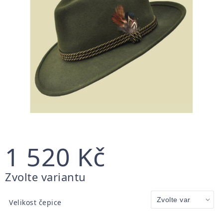
1 520 Kč
Měrná
Zvolte variantu
cena:
Velikost čepice