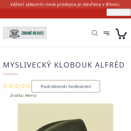
Přejít
Vážení zákazníci nová prodejna je otevřena v Bílovci.
na
Přihlášení
obsah
MYSLIVECKÝ KLOBOUK ALFRÉD
Průměrné
Podrobnosti hodnocení
hodnocení
produktu
Značka:
Werra
je
0,0
z
5
hvězdiček.