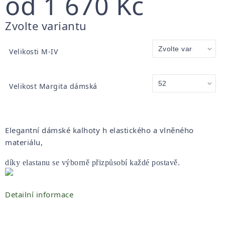
od
1 670 Kč
Měrná
Zvolte variantu
cena:
Velikosti M-IV
Velikost Margita dámská
Elegantní dámské kalhoty h elastického a vlněného
materiálu,
díky elastanu se výborně přizpůsobí každé postavě.
Detailní informace