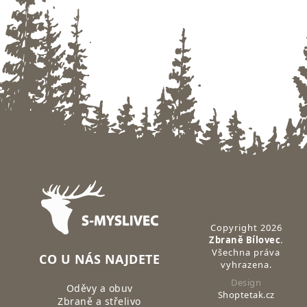
Zápatí
Copyright 2026
Zbraně Bílovec
.
Všechna práva
CO U NÁS NAJDETE
vyhrazena.
Design
Oděvy a obuv
Shoptetak.cz
Zbraně a střelivo