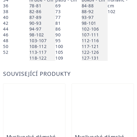
36
78-81
69
84-88
cm
38
82-86
73
88-92
102
40
87-89
77
93-97
42
90-93
81
98-101
44
94-97
86
102-106
46
98-102
90
107-111
48
103-107
95
112-116
50
108-112
100
117-121
52
113-117
105
122-126
118-122
109
127-131
SOUVISEJÍCÍ PRODUKTY
Myslivecké dámské kalhoty Vännäs Dam Friluftsbyxa
Myslivecké dámské kalhoty GEMERKA