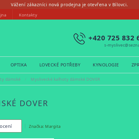
Vážení zákazníci nová prodejna je otevřena v Bílovci.
jna
Kontakty
+420 725 832 
s-myslivec@sezn
OPTIKA
LOVECKÉ POTŘEBY
KYNOLOGIE
ZP
oty dámské
/
Myslivecké kalhoty dámské DOVER
MSKÉ DOVER
ocení
Značka:
Margita