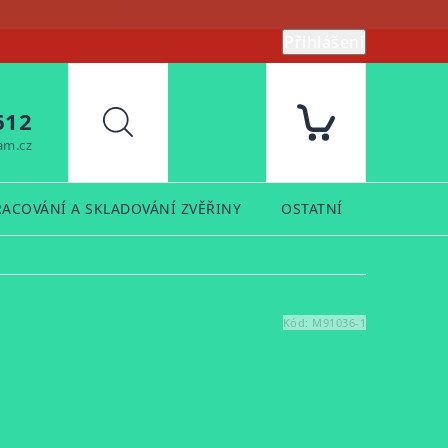
Přihlášení
612
Hledat
am.cz
RACOVÁNÍ A SKLADOVÁNÍ ZVĚŘINY
OSTATNÍ
PRODUK
Kód:
M91036-1