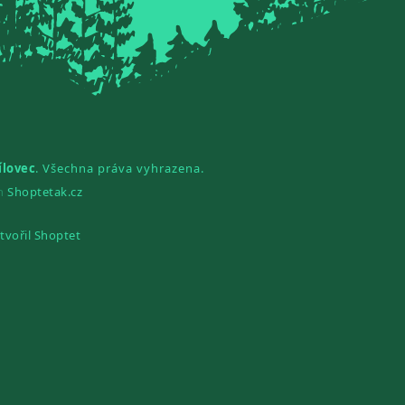
ílovec
. Všechna práva vyhrazena.
gn
Shoptetak.cz
tvořil Shoptet