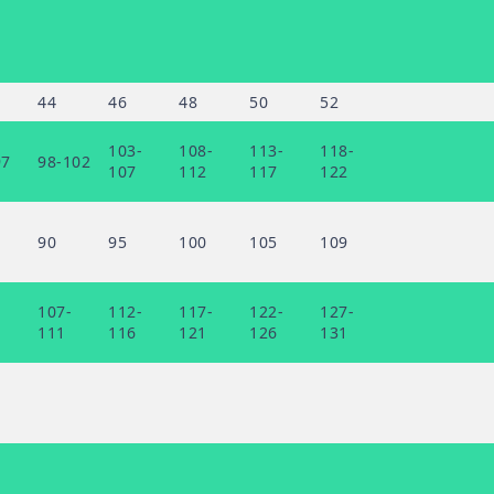
44
46
48
50
52
103-
108-
113-
118-
97
98-102
107
112
117
122
90
95
100
105
109
-
107-
112-
117-
122-
127-
111
116
121
126
131