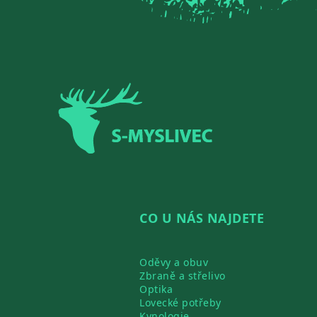
Zápatí
CO U NÁS NAJDETE
Oděvy a obuv
Zbraně a střelivo
Optika
Lovecké potřeby
Kynologie