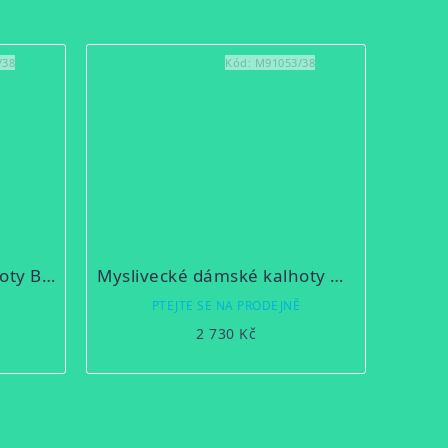
/38
Kód:
M91053/38
Myslivecké dámské kalhoty Blaser Celina
Myslivecké dámské kalhoty GEMERKA 22
Ě
PTEJTE SE NA PRODEJNĚ
2 730 Kč