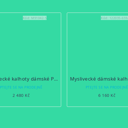
Kód:
M91042-5
Kód:
122035-659
Myslivecké kalhoty dámské POLARKA
PTEJTE SE NA PRODEJNĚ
PTEJTE SE NA PRODEJN
2 480 Kč
6 160 Kč