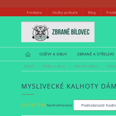
Přejít
na
Prodejna
Služby puškaře
Blog
Prode
obsah
HOME
ODĚVY A OBUV
ZBRANĚ A STŘELIVO
Domů
/
Oděvy a obuv
/
Dámské oděvy
/
Kalh
MYSLIVECKÉ KALHOTY DÁ
Průměrné
Podrobnosti hodn
Neohodnoceno
hodnocení
produktu
je