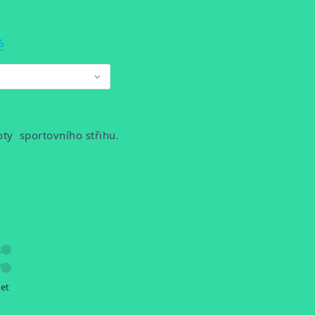
ě
oty sportovního střihu.
let