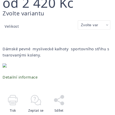
od
2 420 Kč
Měrná
Zvolte variantu
cena:
Velikost
Dámské pevné myslivecké kalhoty sportovního střihu s
tvarovanými koleny.
Detailní informace
Tisk
Zeptat se
Sdílet