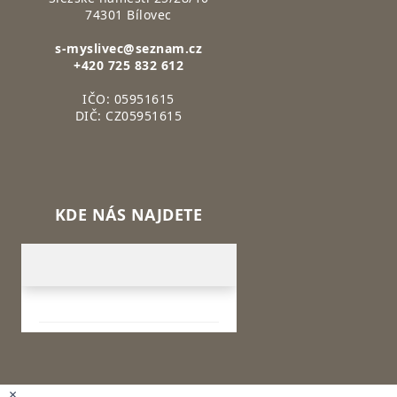
74301 Bílovec
s-myslivec@seznam.cz
+420 725 832 612
IČO: 05951615
DIČ: CZ05951615
KDE NÁS NAJDETE
×