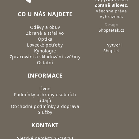
Zbraně Bílovec
.
Všechna práva
CO U NÁS NAJDETE
vyhrazena.
Design
Oděvy a obuv
Shoptetak.cz
Zbraně a střelivo
Optika
Lovecké potřeby
Vytvořil
Kynologie
Shoptet
Zpracování a skladování zvěřiny
Ostatní
INFORMACE
Úvod
Podmínky ochrany osobních
údajů
Obchodní podmínky a doprava
Služby
KONTAKT
Slezské náměstí 25/28/10