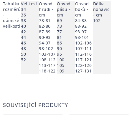
Tabulka
Velikost
Obvod
Obvod
Obvod
Délka
rozměrů
34
hrudi -
pásu -
boků -
nohavic
-
36
cm
cm
cm
- cm
dámské
38
78-81
69
84-88
102
velikosti
40
82-86
73
88-92
42
87-89
77
93-97
44
90-93
81
98-101
46
94-97
86
102-106
48
98-102
90
107-111
50
103-107
95
112-116
52
108-112
100
117-121
113-117
105
122-126
118-122
109
127-131
SOUVISEJÍCÍ PRODUKTY