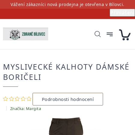
Přejít
Vážení zákazníci nová prodejna je otevřena v Bílovci.
na
Přihlášení
obsah
MYSLIVECKÉ KALHOTY DÁMSKÉ
BORIČELI
Průměrné
Podrobnosti hodnocení
hodnocení
produktu
Značka:
Margita
je
0,0
z
5
hvězdiček.