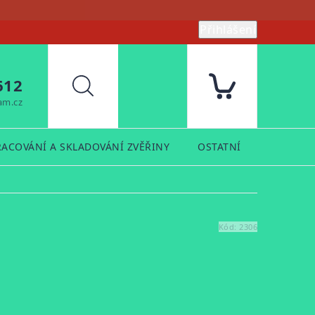
Přihlášení
612
Hledat
am.cz
RACOVÁNÍ A SKLADOVÁNÍ ZVĚŘINY
OSTATNÍ
PRODUK
Kód:
2306