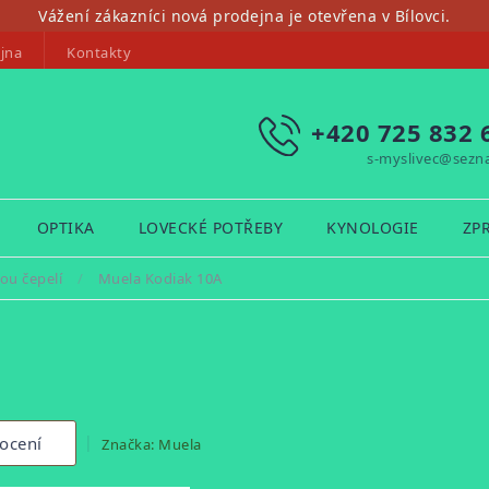
Vážení zákazníci nová prodejna je otevřena v Bílovci.
jna
Kontakty
+420 725 832 
s-myslivec@sezn
OPTIKA
LOVECKÉ POTŘEBY
KYNOLOGIE
ZP
ou čepelí
/
Muela Kodiak 10A
ocení
Značka:
Muela