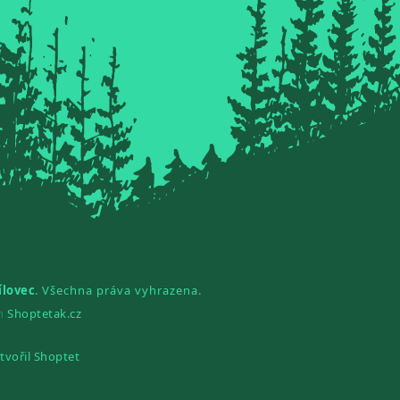
ílovec
. Všechna práva vyhrazena.
gn
Shoptetak.cz
tvořil Shoptet