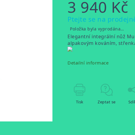
3 940 Kč
Měrná
Ptejte se na prodejn
cena:
Položka byla vyprodána…
Elegantní integrální nůž Mu
alpakovým kováním, střenk
Detailní informace
Tisk
Zeptat se
Sdí