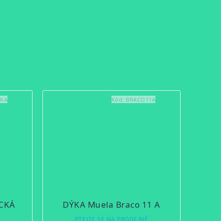
CKA
Kód:
BRACO11A
ECKÁ
DÝKA Muela Braco 11 A
Ě
PTEJTE SE NA PRODEJNĚ