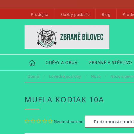
Přejít
na
Prodejna
Služby puškaře
Blog
Prode
obsah
HOME
ODĚVY A OBUV
ZBRANĚ A STŘELIVO
Domů
/
Lovecké potřeby
/
Nože
/
Nože s pevn
MUELA KODIAK 10A
Průměrné
Podrobnosti hodn
Neohodnoceno
hodnocení
produktu
je