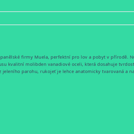
španělské firmy Muela, perfektní pro lov a pobyt v přírodě. N
u kvalitní molibden vanadiové oceli, která dosahuje tvrdosti
z jeleního parohu, rukojeť je lehce anatomicky tvarovaná a na