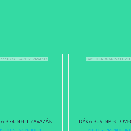
Kód:
DYKA 374-NH-1 ZAVAZAK
Kód:
DYKA 369-NP-3 LOVE
A 374-NH-1 ZAVAZÁK
DÝKA 369-NP-3 LOV
PTEJTE SE NA PRODEJNĚ
PTEJTE SE NA PRODEJN