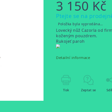
3 150 Kč
Měrná
Ptejte se na prodejn
cena:
Položka byla vyprodána…
Lovecký nůž Cazorla od fir
koženým pouzdrem.
Rukojeť paroh
Detailní informace
Tisk
Zeptat se
Sdí