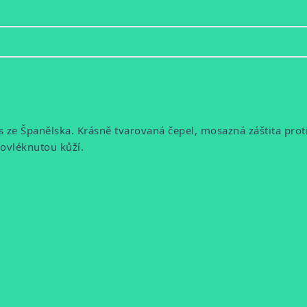
e Španělska. Krásně tvarovaná čepel, mosazná záštita proti s
rovléknutou kůží.