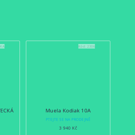
CKA
Kód:
2306
VECKÁ
Muela Kodiak 10A
Ě
PTEJTE SE NA PRODEJNĚ
3 940 Kč