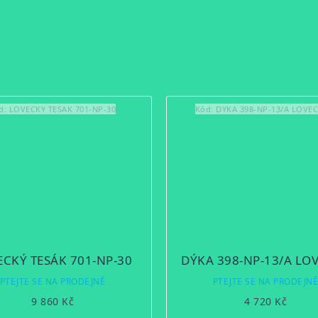
d:
LOVECKY TESAK 701-NP-30
Kód:
DYKA 398-NP-13/A LOVE
ECKÝ TESÁK 701-NP-30
DÝKA 398-NP-13/A LO
PTEJTE SE NA PRODEJNĚ
PTEJTE SE NA PRODEJN
9 860 Kč
4 720 Kč