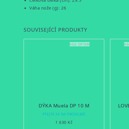
Celková délka (cm): 29.5
Váha nože (g): 26
SOUVISEJÍCÍ PRODUKTY
Kód:
DP10M
Kó
DÝKA Muela DP 10 M
LOV
PTEJTE SE NA PRODEJNĚ
1 630 Kč