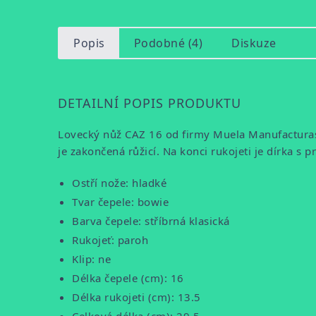
Popis
Podobné (4)
Diskuze
DETAILNÍ POPIS PRODUKTU
Lovecký nůž CAZ 16 od firmy Muela Manufacturas z
je zakončená růžicí. Na konci rukojeti je dírka s p
Ostří nože: hladké
Tvar čepele: bowie
Barva čepele: stříbrná klasická
Rukojeť: paroh
Klip: ne
Délka čepele (cm): 16
Délka rukojeti (cm): 13.5