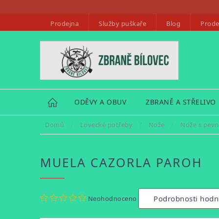
Přejít
na
Prodejna
Služby puškaře
Blog
Prode
obsah
HOME
ODĚVY A OBUV
ZBRANĚ A STŘELIVO
Domů
/
Lovecké potřeby
/
Nože
/
Nože s pevn
MUELA CAZORLA PAROH
Průměrné
Podrobnosti hodn
Neohodnoceno
hodnocení
produktu
je