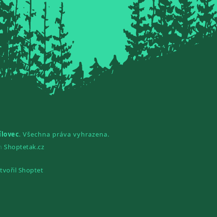
ílovec
. Všechna práva vyhrazena.
gn
Shoptetak.cz
tvořil Shoptet