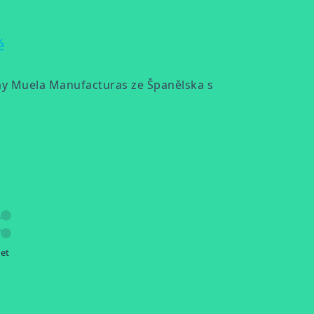
ě
my Muela Manufacturas ze Španělska s
let