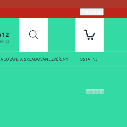
Přihlášení
612
Hledat
am.cz
RACOVÁNÍ A SKLADOVÁNÍ ZVĚŘINY
OSTATNÍ
PRODUK
Kód:
CAZ16