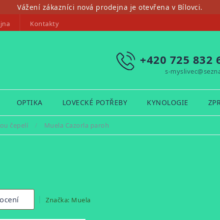
Vážení zákazníci nová prodejna je otevřena v Bílovci.
jna
Kontakty
+420 725 832 
s-myslivec@sezn
OPTIKA
LOVECKÉ POTŘEBY
KYNOLOGIE
ZP
ou čepelí
/
Muela Cazorla paroh
ocení
Značka:
Muela