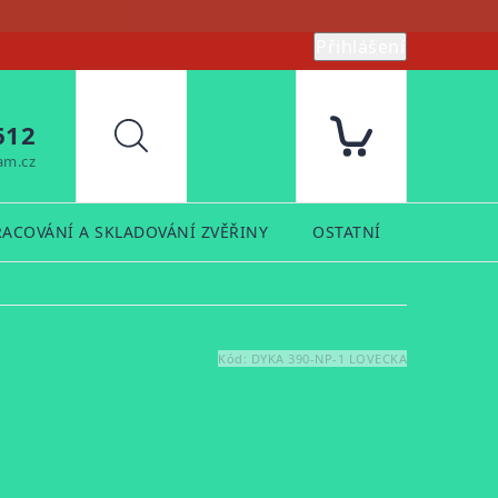
Přihlášení
612
Hledat
am.cz
RACOVÁNÍ A SKLADOVÁNÍ ZVĚŘINY
OSTATNÍ
PRODUK
Kód:
DYKA 390-NP-1 LOVECKA