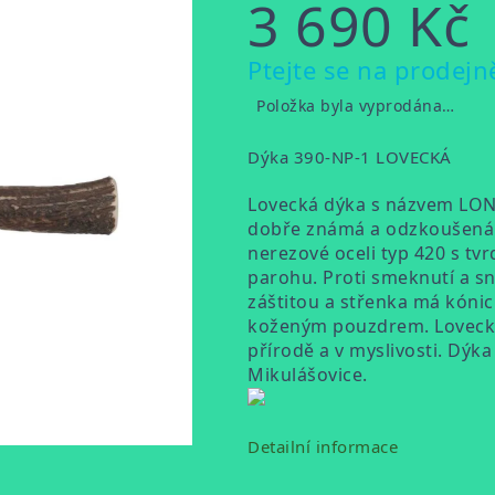
3 690 Kč
Měrná
Ptejte se na prodejn
cena:
Položka byla vyprodána…
Dýka 390-NP-1 LOVECKÁ
Lovecká dýka s názvem LONG
dobře známá a odzkoušená z
nerezové oceli typ 420 s tvr
parohu. Proti smeknutí a s
záštitou a střenka má kónic
koženým pouzdrem. Lovecký
přírodě a v myslivosti. Dýka
Mikulášovice.
Detailní informace