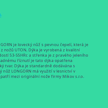
ě
ORN je lovecký nůž s pevnou čepelí, která je
 nožů UTON. Dýka je vyrobená z kvalitní
dostí 53-55HRc a střenka je z pravého jeleního
nadnému říznutí je tato dýka opatřena
ký tvar. Dýka je standardně dodávána s
 nůž LONGORN má využití v lesnictví v
 patří mezi originální nože firmy Mikov s.r.o.