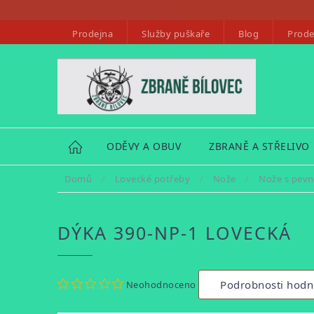
Přejít
na
Prodejna
Služby puškaře
Blog
Prode
obsah
HOME
ODĚVY A OBUV
ZBRANĚ A STŘELIVO
Domů
/
Lovecké potřeby
/
Nože
/
Nože s pevn
DÝKA 390-NP-1 LOVECKÁ
Průměrné
Podrobnosti hodn
Neohodnoceno
hodnocení
produktu
je