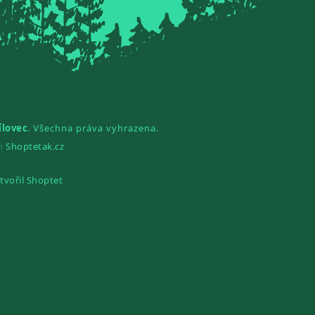
ílovec
. Všechna práva vyhrazena.
gn
Shoptetak.cz
tvořil Shoptet