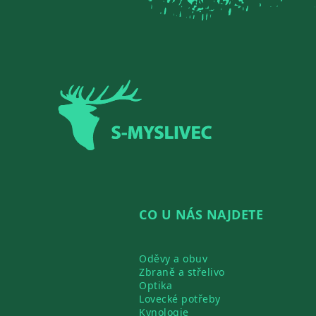
Zápatí
CO U NÁS NAJDETE
Oděvy a obuv
Zbraně a střelivo
Optika
Lovecké potřeby
Kynologie