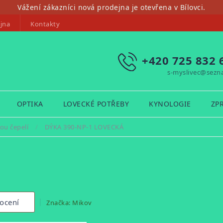
Vážení zákazníci nová prodejna je otevřena v Bílovci.
jna
Kontakty
+420 725 832 
s-myslivec@sezn
OPTIKA
LOVECKÉ POTŘEBY
KYNOLOGIE
ZP
ou čepelí
/
DÝKA 390-NP-1 LOVECKÁ
ocení
Značka:
Mikov