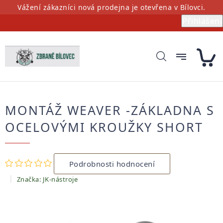
Přejít
Vážení zákazníci nová prodejna je otevřena v Bílovci.
na
Přihlášení
obsah
MONTÁŽ WEAVER -ZÁKLADNA S
OCELOVÝMI KROUŽKY SHORT
Průměrné
Podrobnosti hodnocení
hodnocení
produktu
Značka:
JK-nástroje
je
0,0
z
5
hvězdiček.