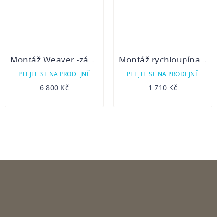
Montáž Weaver -základna s ocelovými kroužky Long
Montáž rychloupínací na weaver lištu 30mm
PTEJTE SE NA PRODEJNĚ
PTEJTE SE NA PRODEJNĚ
6 800 Kč
1 710 Kč