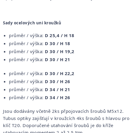
Sady ocelových uni kroužků
průměr / výška:
D 25,4 / H 18
průměr / výška:
D 30 / H 18
průměr / výška:
D 30 / H 19,2
průměr / výška:
D 30 / H 21
průměr / výška:
D 30 / H 22,2
průměr / výška:
D 30 / H 26
průměr / výška:
D 34 / H 21
průměr / výška:
D 34 / H 26
Jsou dodávány včetně 2ks přpojovacích šroubů M5x12.
Tubus optiky zajišťují v kroužcích 4ks šroubů s hlavou pro
klíč T20. Doporučené utahování šroubů je do kříže
utahovacím momentem 2 až 2,5 Nm.