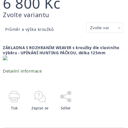
6 800 Kč
Měrná
Zvolte variantu
cena:
Průměr a výška kroužků
ZÁKLADNA S ROZHRANÍM WEAVER s kroužky dle vlastního
výběru - UPÍNÁNÍ HUNTING PÁČKOU, délka 125mm
Detailní informace
Tisk
Zeptat se
Sdílet