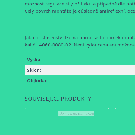
možnost regulace síly přítlaku a případně dle p
Celý povrch montáže je důsledně antireflexní, oc
Jako příslušenství lze na horní část objímek mo
kat.č.: 4060-0080-02. Není vyloučena ani možnos
Výška:
Sklon:
Objímka:
SOUVISEJÍCÍ PRODUKTY
Kód:
53-30-16-00-520