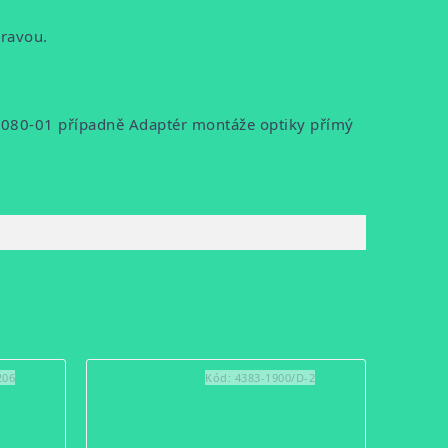
pravou.
-0080-01 případně Adaptér montáže optiky přímý
206
Kód:
4383-1900/D-2