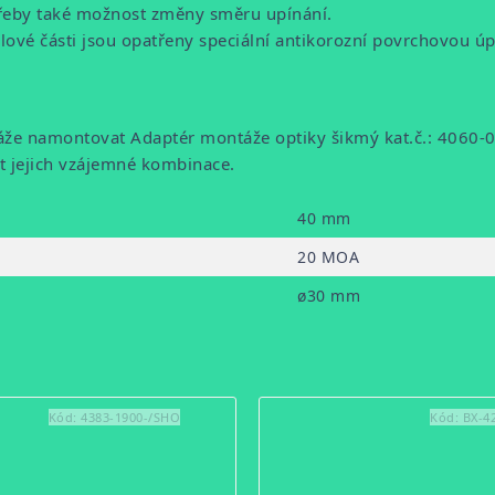
otřeby také možnost změny směru upínání.
elové části jsou opatřeny speciální antikorozní povrchovou ú
ntáže namontovat Adaptér montáže optiky šikmý kat.č.: 4060
t jejich vzájemné kombinace.
40 mm
20 MOA
ø30 mm
Kód:
4383-1900-/SHO
Kód:
BX-4