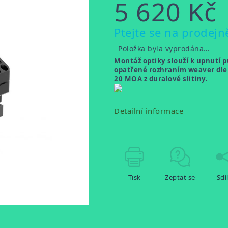
5 620 Kč
Měrná
Ptejte se na prodejn
cena:
Položka byla vyprodána…
Montáž optiky slouží k upnutí
opatřené rozhraním weaver dle 
20 MOA z duralové slitiny.
Detailní informace
Tisk
Zeptat se
Sdí