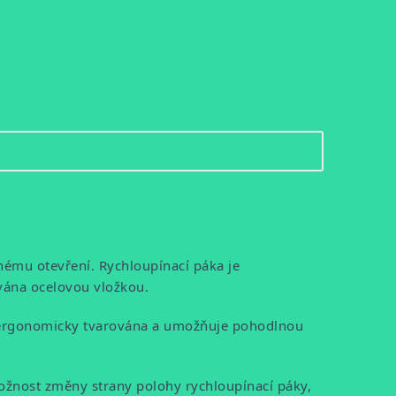
nému otevření. Rychloupínací páka je
vána ocelovou vložkou.
je ergonomicky tvarována a umožňuje pohodlnou
ožnost změny strany polohy rychloupínací páky,