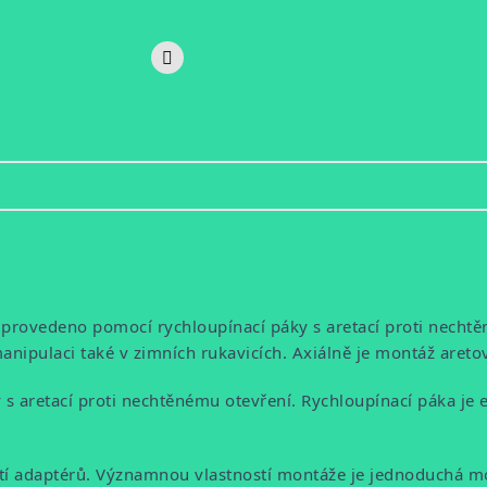
e provedeno pomocí rychloupínací páky s aretací proti nechtě
ipulaci také v zimních rukavicích. Axiálně je montáž areto
y s aretací proti nechtěnému otevření. Rychloupínací páka 
tí adaptérů. Významnou vlastností montáže je jednoduchá m