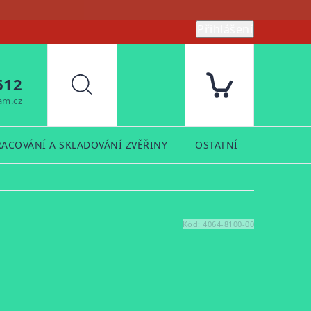
Přihlášení
612
Hledat
am.cz
RACOVÁNÍ A SKLADOVÁNÍ ZVĚŘINY
OSTATNÍ
PRODUK
Kód:
4064-8100-00