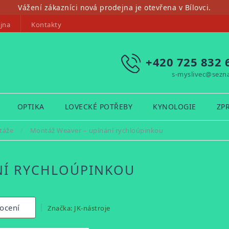
Vážení zákazníci nová prodejna je otevřena v Bílovci.
jna
Kontakty
+420 725 832 
s-myslivec@sezn
OPTIKA
LOVECKÉ POTŘEBY
KYNOLOGIE
ZP
táže
/
Montáž Weaver – upínání rychloúpinkou
NÍ RYCHLOÚPINKOU
ocení
Značka:
JK-nástroje