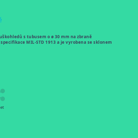
ě
 puškohledů
s tubusem o ø 30 mm
na zbraně
specifikace MIL-STD 1913 a je vyrobena se sklonem
let