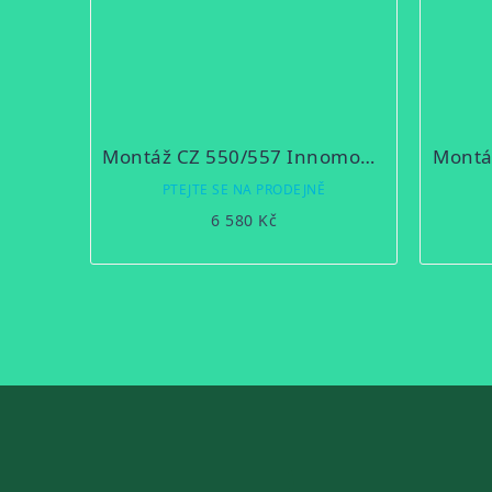
Montáž CZ 550/557 Innomount kroužky 30mm
Montá
PTEJTE SE NA PRODEJNĚ
6 580 Kč