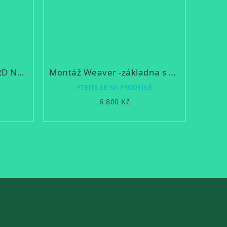
Ocelová montáž pro PARD NV008P, NV008+, NV008, NV008P LRF a NV008+ LRF a Termokamery PARD SA na CZ 452 / 455 / 457
Montáž Weaver -základna s ocelovými kroužky Short
Ě
PTEJTE SE NA PRODEJNĚ
6 800 Kč