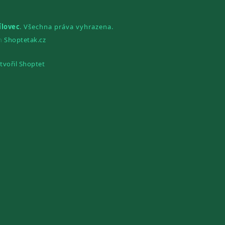
ílovec
. Všechna práva vyhrazena.
gn
Shoptetak.cz
tvořil Shoptet