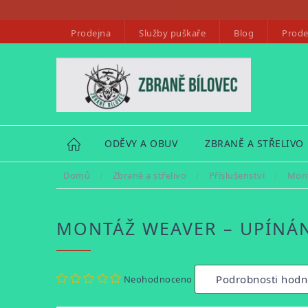
Přejít
na
Prodejna
Služby puškaře
Blog
Prode
obsah
HOME
ODĚVY A OBUV
ZBRANĚ A STŘELIVO
Domů
/
Zbraně a střelivo
/
Příslušenství
/
Mon
MONTÁŽ WEAVER – UPÍNÁ
Průměrné
Podrobnosti hodn
Neohodnoceno
hodnocení
produktu
je