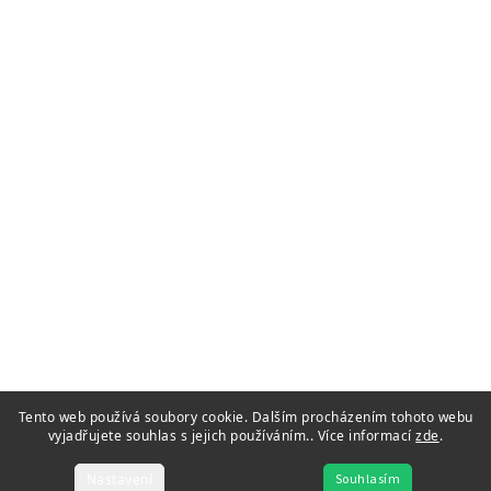
Tento web používá soubory cookie. Dalším procházením tohoto webu
vyjadřujete souhlas s jejich používáním.. Více informací
zde
.
Nastavení
Souhlasím