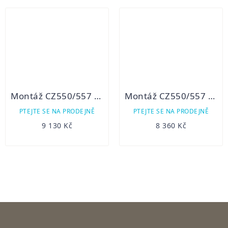
Montáž CZ550/557 Innomount pro Pard 008S
Montáž CZ550/557 Innomount pro InfiRay Saim, Liemke Sperber 25/35, Night Pearl Fox
PTEJTE SE NA PRODEJNĚ
PTEJTE SE NA PRODEJNĚ
9 130 Kč
8 360 Kč