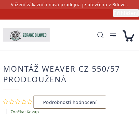
Přejít
Vážení zákazníci nová prodejna je otevřena v Bílovci.
na
Přihlášení
obsah
MONTÁŽ WEAVER CZ 550/57
PRODLOUŽENÁ
Průměrné
Podrobnosti hodnocení
hodnocení
produktu
Značka:
Kozap
je
0,0
z
5
hvězdiček.