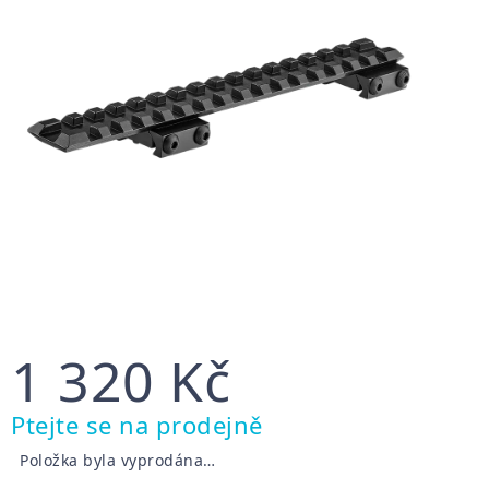
1 320 Kč
Měrná
Ptejte se na prodejně
cena:
Položka byla vyprodána…