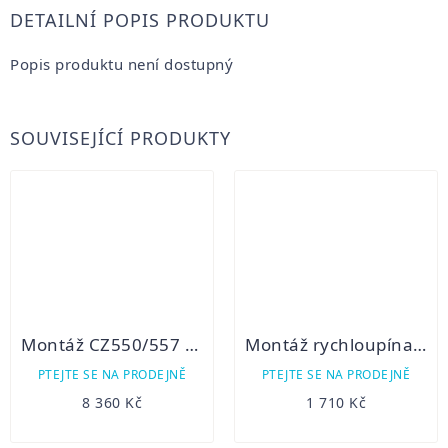
DETAILNÍ POPIS PRODUKTU
Popis produktu není dostupný
SOUVISEJÍCÍ PRODUKTY
Montáž CZ550/557 Innomount pro ATN X-Sight
Montáž rychloupínací na weaver lištu 30mm
PTEJTE SE NA PRODEJNĚ
PTEJTE SE NA PRODEJNĚ
8 360 Kč
1 710 Kč