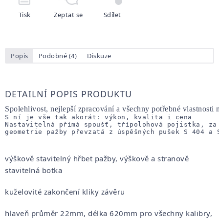
Tisk
Zeptat se
Sdílet
Popis
Podobné (4)
Diskuze
DETAILNÍ POPIS PRODUKTU
Spolehlivost, nejlepší zpracování a všechny potřebné vlastno
S ní je vše tak akorát: výkon, kvalita i cena
Nastavitelná přímá spoušť, třípolohová pojistka, za
geometrie pažby převzatá z úspěšných pušek S 404 a 
výškově stavitelný hřbet pažby, výškově a stranově
stavitelná botka
kuželovité zakončení kliky závěru
hlaveň průměr 22mm, délka 620mm pro všechny kalibry,