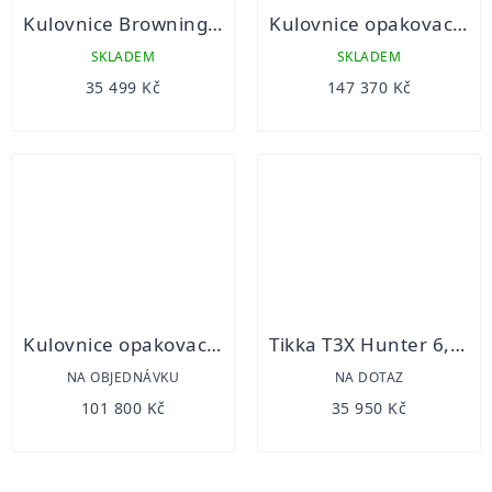
Kulovnice Browning X-Bolt SF Hunter Eclipse Brown Threaded
Kulovnice opakovací Blaser R8 ULTIMATE -RAS
SKLADEM
SKLADEM
35 499 Kč
147 370 Kč
Kulovnice opakovací Merkel Helix Speedster orange
Tikka T3X Hunter 6,5 Creed Kulovnice opakovací
NA OBJEDNÁVKU
NA DOTAZ
101 800 Kč
35 950 Kč