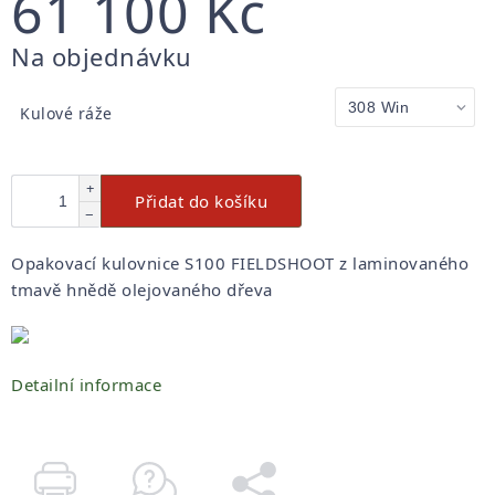
61 100 Kč
Měrná
Na objednávku
cena:
Kulové ráže
+
Přidat do košíku
−
Opakovací kulovnice S100
FIELDSHOOT
z laminovaného
tmavě hnědě olejovaného dřeva
Detailní informace