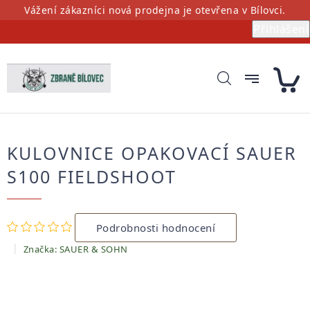
Přejít
Vážení zákazníci nová prodejna je otevřena v Bílovci.
na
Přihlášení
obsah
KULOVNICE OPAKOVACÍ SAUER
S100 FIELDSHOOT
Průměrné
Podrobnosti hodnocení
hodnocení
produktu
Značka:
SAUER & SOHN
je
0,0
z
5
hvězdiček.