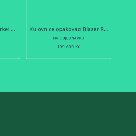
Kulovnice opakovací Merkel RX Helix Wild Boar
Kulovnice opakovací Blaser R8 ULTIMATE Silverstone Silence
NA OBJEDNÁVKU
199 600 Kč