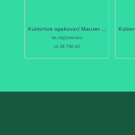
Kulovnice opakovací Mauser M18 Waldjagd
NA OBJEDNÁVKU
28 700 Kč
od