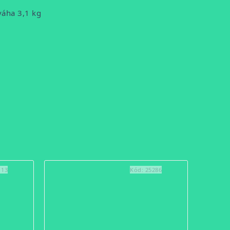
váha 3,1 kg
113
Kód:
25286