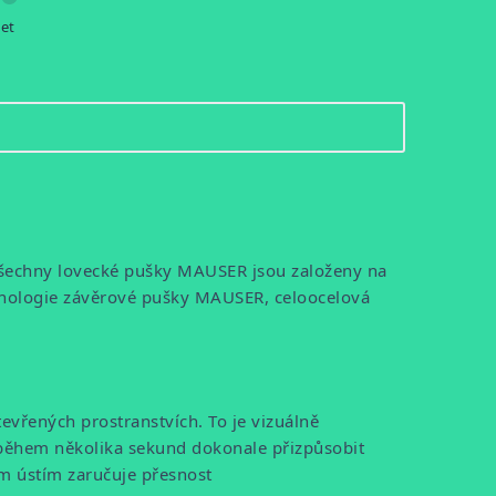
let
šechny lovecké pušky MAUSER jsou založeny na
hnologie závěrové pušky MAUSER, celoocelová
tevřených prostranstvích. To je vizuálně
během několika sekund dokonale přizpůsobit
ým ústím zaručuje přesnost