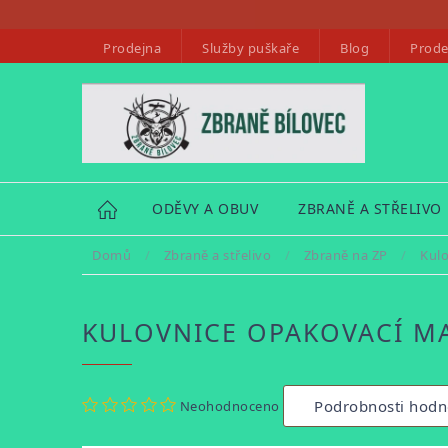
Přejít
na
Prodejna
Služby puškaře
Blog
Prode
obsah
HOME
ODĚVY A OBUV
ZBRANĚ A STŘELIVO
Domů
/
Zbraně a střelivo
/
Zbraně na ZP
/
Kulo
KULOVNICE OPAKOVACÍ M
Průměrné
Podrobnosti hodn
Neohodnoceno
hodnocení
produktu
je