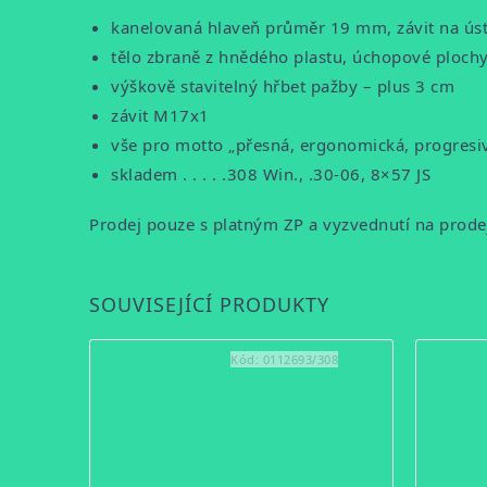
kanelovaná hlaveň průměr 19 mm, závit na ústí
tělo zbraně z hnědého plastu, úchopové plochy
výškově stavitelný hřbet pažby – plus 3 cm
závit M17x1
vše pro motto „přesná, ergonomická, progresiv
skladem . . . . .308 Win., .30-06, 8×57 JS
Prodej pouze s platným ZP a vyzvednutí na prode
SOUVISEJÍCÍ PRODUKTY
Kód:
0112693/308