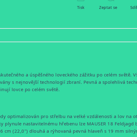
Tisk
Zeptat se
Sdí
skutečného a úspěšného loveckého zážitku po celém světě.
V
ány s nejnovější technologií zbraní.
Pevná a spolehlivá tec
nují lovce po celém světě.
edy optimalizován pro střelbu na velké vzdálenosti a lov na o
y plynule nastavitelnému hřebenu lze MAUSER 18 Feldjagd 
! 56 cm (22,0") dlouhá a rýhovaná pevná hlaveň s 19 mm siln