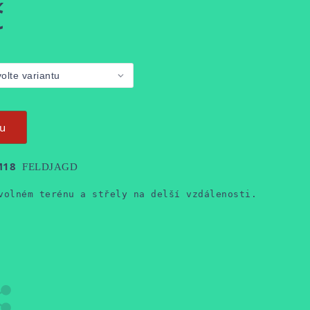
č
ku
 M18
FELDJAGD
volném terénu a střely na delší vzdálenosti.