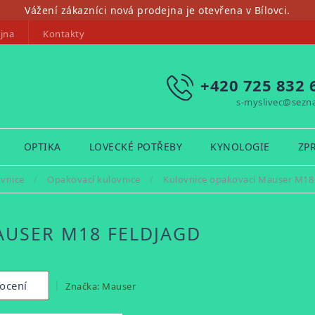
Vážení zákazníci nová prodejna je otevřena v Bílovci.
jna
Kontakty
+420 725 832 
s-myslivec@sezn
OPTIKA
LOVECKÉ POTŘEBY
KYNOLOGIE
ZP
vnice
/
Opakovací kulovnice
/
Kulovnice opakovací Mauser M1
AUSER M18 FELDJAGD
ocení
Značka:
Mauser