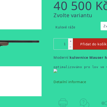
40 500 K
Měrná
Zvolte variantu
cena:
Kulové ráže
+
Přidat do koší
−
Moderní
kulovnice Mauser
optimalizováno pro lov ve 
Detailní informace