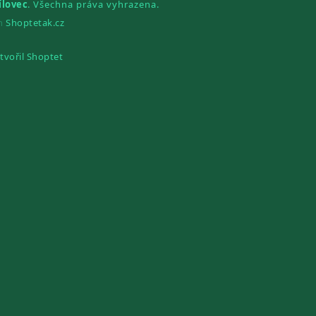
ílovec
. Všechna práva vyhrazena.
gn
Shoptetak.cz
tvořil Shoptet