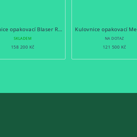
Kulovnice opakovací Blaser R8 ULTIMATE X
SKLADEM
NA DOTAZ
158 200 Kč
121 500 Kč