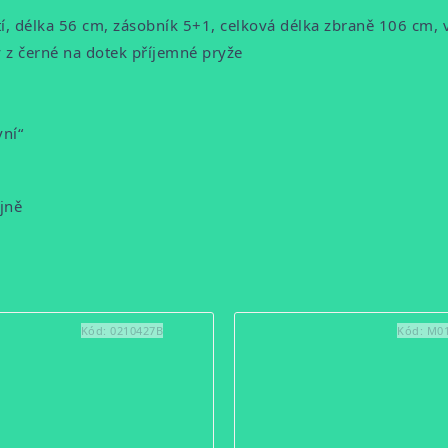
, délka 56 cm, zásobník 5+1, celková délka zbraně 106 cm, 
 z černé na dotek příjemné pryže
ní“
jně
Kód:
0210427B
Kód:
M0