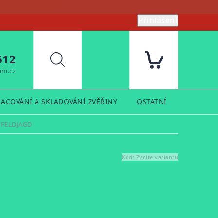
Přihlášení
612
Hledat
am.cz
RACOVÁNÍ A SKLADOVÁNÍ ZVĚŘINY
OSTATNÍ
PRODUK
8 FELDJAGD
Kód:
Zvolte variantu