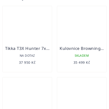
Tikka T3X Hunter 7x64 Kulovnice opakovací
Kulovnice Browning X-Bolt SF Hunter Eclipse Brown Threaded
NA DOTAZ
SKLADEM
37 950 Kč
35 499 Kč