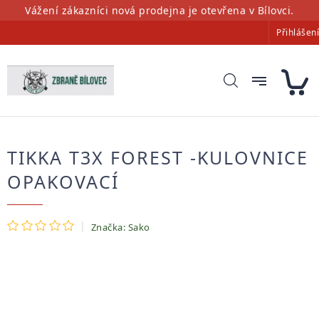
Přejít
Vážení zákazníci nová prodejna je otevřena v Bílovci.
na
Přihlášení
obsah
TIKKA T3X FOREST -KULOVNICE
OPAKOVACÍ
Průměrné
Značka:
Sako
hodnocení
produktu
je
0,0
z
5
hvězdiček.