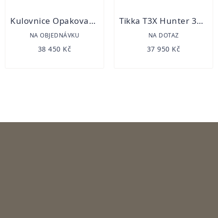
Kulovnice Opakovací Sauer S100 Classic XT 56cm
Tikka T3X Hunter 308 Win Kulovnice opakovací
NA OBJEDNÁVKU
NA DOTAZ
38 450 Kč
37 950 Kč