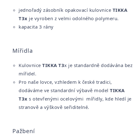
jednořadý zásobník opakovací kulovnice
TIKKA
T3x
je vyroben z velmi odolného polymeru.
kapacita 3 rány
Mířidla
Kulovnice
TIKKA T3
x je standardně dodávána bez
mířidel.
Pro naše lovce, vzhledem k české tradici,
dodáváme ve standardní výbavě model
TIKKA
T3x
s otevřenými ocelovými mířidly, kde hledí je
stranově a výškově seřiditelné.
Pažbení