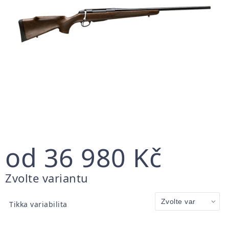
od
36 980 Kč
Měrná
Zvolte variantu
cena:
Tikka variabilita