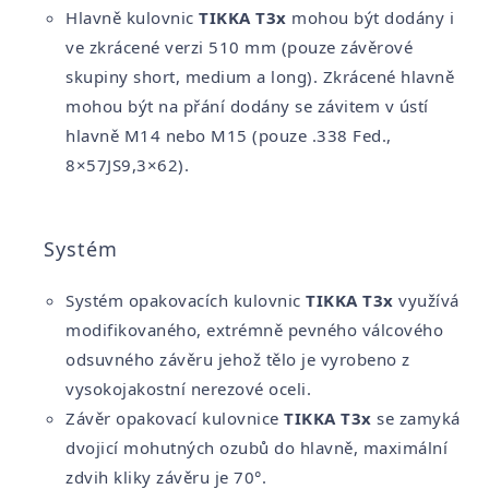
Hlavně kulovnic
TIKKA T3x
mohou být dodány i
ve zkrácené verzi 510 mm (pouze závěrové
skupiny short, medium a long). Zkrácené hlavně
mohou být na přání dodány se závitem v ústí
hlavně M14 nebo M15 (pouze .338 Fed.,
8×57JS9,3×62).
Systém
Systém opakovacích kulovnic
TIKKA T3x
využívá
modifikovaného, extrémně pevného válcového
odsuvného závěru jehož t
ělo
je vyrobeno z
vysokojakostní nerezové oceli.
Závěr opakovací kulovnice
TIKKA T3x
se zamyká
dvojicí mohutných ozubů do hlavně, maximální
zdvih kliky závěru je
70°.