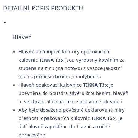
DETAILNÍ POPIS PRODUKTU
Hlaveň
Hlavně a nábojové komory opakovacích
kulovnic
TIKKA T3x
jsou vyrobeny kováním za
studena na trnu (na hotovo) z vysoce jakostní
oceli s příměsí chrómu a molybdenu.
Hlaveň opakovací kulovnice
TIKKA T3x
je
upevněna do pouzdra závěru šroubením, hlaveň
je ve zbrani uložena jako
zcela volně plovoucí.
Aby bylo dosaženo pověstné deklarované míry
přesnosti opakovacích kulovnic
TIKKA T3
x, je
ústí hlavně zapuštěno do hlavně a ručně
opracováno.