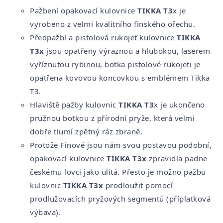
Pažbení opakovací kulovnice
TIKKA T3
x je
vyrobeno z velmi kvalitního finského ořechu.
Předpažbí a pistolová rukojeť kulovnice
TIKKA
T3x
jsou opatřeny výraznou a hlubokou, laserem
vyříznutou rybinou, botka pistolové rukojeti je
opatřena kovovou koncovkou s emblémem Tikka
T3.
Hlaviště pažby kulovnic
TIKKA T3
x je ukončeno
pružnou botkou z přírodní pryže, která velmi
dobře tlumí zpětný ráz zbraně.
Protože Finové jsou nám svou postavou podobní,
opakovací kulovnice
TIKKA T3x
zpravidla padne
českému lovci jako ulitá. Přesto je možno pažbu
kulovnic
TIKKA T3x
prodloužit pomocí
prodlužovacích pryžových segmentů (příplatková
výbava).