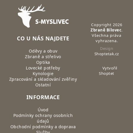
Zápatí
Copyright 2026
Zbraně Bílovec
.
Všechna práva
CO U NÁS NAJDETE
vyhrazena.
Design
Oděvy a obuv
Shoptetak.cz
Zbraně a střelivo
Optika
Lovecké potřeby
Vytvořil
Kynologie
Shoptet
Zpracování a skladování zvěřiny
Ostatní
INFORMACE
Úvod
Podmínky ochrany osobních
údajů
Obchodní podmínky a doprava
Služby