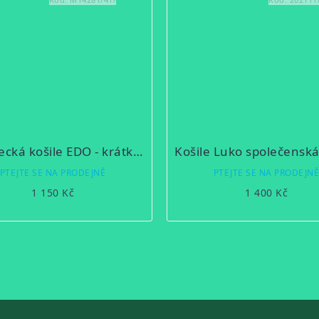
Myslivecká košile EDO - krátký rukáv
PTEJTE SE NA PRODEJNĚ
PTEJTE SE NA PRODEJN
1 150 Kč
1 400 Kč