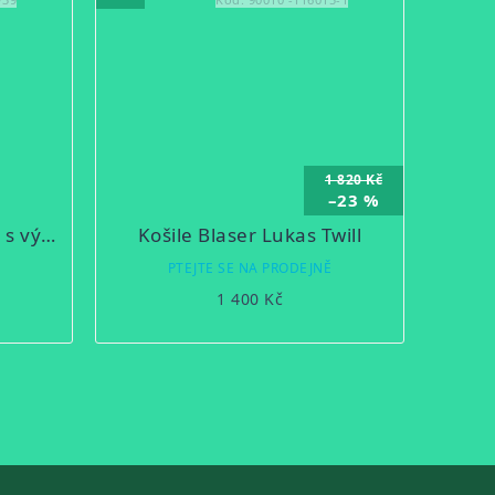
1 820 Kč
–23 %
Košile Luko společenská s výšivkou
Košile Blaser Lukas Twill
Ě
PTEJTE SE NA PRODEJNĚ
1 400 Kč