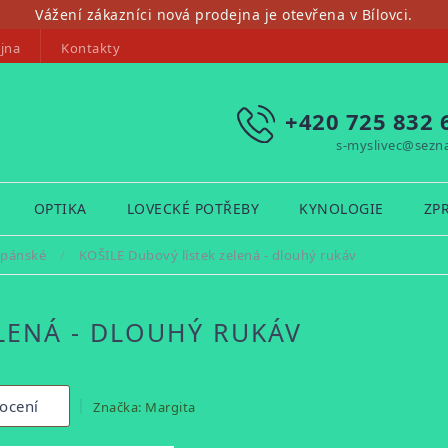
Vážení zákazníci nová prodejna je otevřena v Bílovci.
jna
Kontakty
+420 725 832 
s-myslivec@sezn
OPTIKA
LOVECKÉ POTŘEBY
KYNOLOGIE
ZP
 pánské
/
KOŠILE Dubový lístek zelená - dlouhý rukáv
LENÁ - DLOUHÝ RUKÁV
ocení
Značka:
Margita