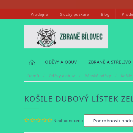
Přejít
na
Prodejna
Služby puškaře
Blog
Prode
obsah
HOME
ODĚVY A OBUV
ZBRANĚ A STŘELIVO
Domů
/
Oděvy a obuv
/
Pánské oděvy
/
Košile
KOŠILE DUBOVÝ LÍSTEK ZE
Průměrné
Podrobnosti hodn
Neohodnoceno
hodnocení
produktu
je