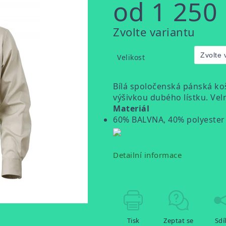
od
1 250
Měrná
Zvolte variantu
cena:
Velikost
Bílá spoločenská pánská ko
výšivkou dubého lístku. Ve
Materiál
60% BALVNA, 40% polyester
Detailní informace
Tisk
Zeptat se
Sdí