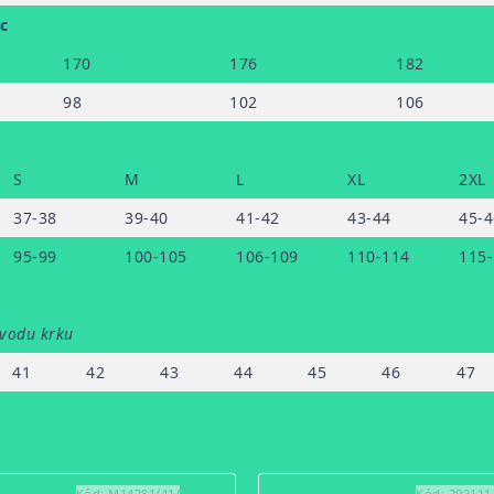
c
170
176
182
98
102
106
S
M
L
XL
2XL
37-38
39-40
41-42
43-44
45-4
95-99
100-105
106-109
110-114
115
bvodu krku
41
42
43
44
45
46
47
Kód:
M14281/41/
Kód:
202111