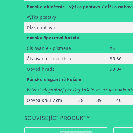
Pánske oblečenie - výška postavy / dĺžka nohaví
Výška postavy
Dĺžka nohavíc
Pánske športové košele
Číslovanie - písmena
XS
Číslovanie - dvojčísla
35-36
Obvod hrude
90-94
Pánske elegantné košele
Veľkosť elegantnej pánskej košele sa určuje podľa o
Obvod krku v cm
38
39
40
SOUVISEJÍCÍ PRODUKTY
Kód:
122051-620/50