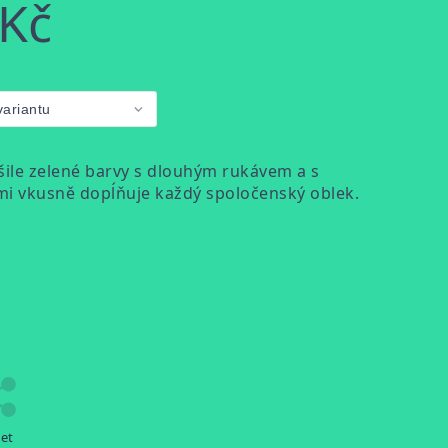
 Kč
šile zelené barvy s dlouhým rukávem a s
lmi vkusně dopĺňuje každý spoločenský oblek.
let