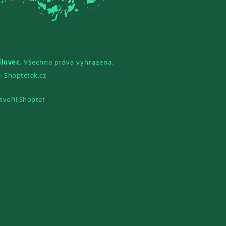
ílovec
. Všechna práva vyhrazena.
gn
Shoptetak.cz
tvořil Shoptet