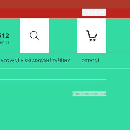
Přihlášení
612
Hledat
am.cz
RACOVÁNÍ A SKLADOVÁNÍ ZVĚŘINY
OSTATNÍ
PRODUK
Kód:
Zvolte variantu