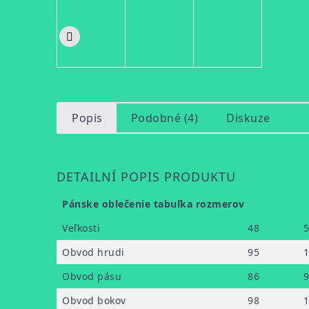
Popis
Podobné (4)
Diskuze
DETAILNÍ POPIS PRODUKTU
Pánske oblečenie tabuľka rozmerov
Veľkosti
48
Obvod hrudi
95
Obvod pásu
86
Obvod bokov
98