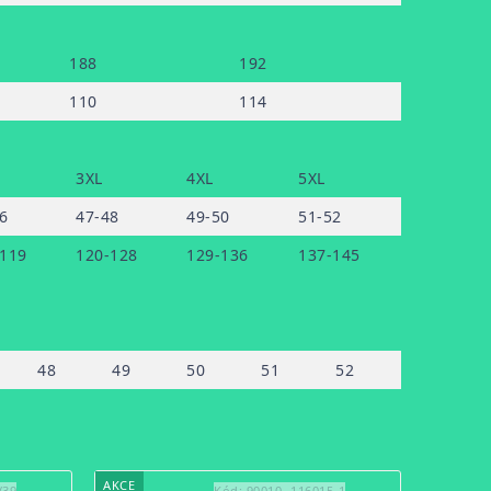
188
192
110
114
3XL
4XL
5XL
6
47-48
49-50
51-52
-119
120-128
129-136
137-145
48
49
50
51
52
AKCE
/39
Kód:
90010 -116015-1