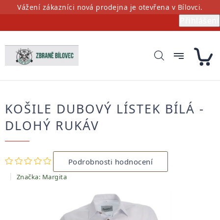
Přejít
Vážení zákazníci nová prodejna je otevřena v Bílovci.
na
Přihlášení
obsah
KOŠILE DUBOVÝ LÍSTEK BÍLÁ -
DLOHÝ RUKÁV
Průměrné
Podrobnosti hodnocení
hodnocení
produktu
Značka:
Margita
je
0,0
z
5
hvězdiček.