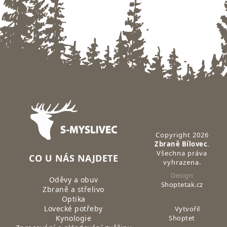
Zápatí
Copyright 2026
Zbraně Bílovec
.
Všechna práva
CO U NÁS NAJDETE
vyhrazena.
Design
Oděvy a obuv
Shoptetak.cz
Zbraně a střelivo
Optika
Lovecké potřeby
Vytvořil
Kynologie
Shoptet