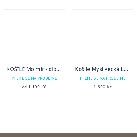
KOŠILE Mojmír - dlouhý rukáv
Košile Myslivecká Luko 102131
PTEJTE SE NA PRODEJNĚ
PTEJTE SE NA PRODEJNĚ
1 190 Kč
1 600 Kč
od