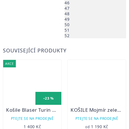
46
47
48
49
50
51
52
SOUVISEJÍCÍ PRODUKTY
AKCE
–23 %
Košile Blaser Turin Twill
KOŠILE Mojmír zelená- dlouhý rukáv
PTEJTE SE NA PRODEJNĚ
PTEJTE SE NA PRODEJNĚ
1 400 Kč
1 190 Kč
od