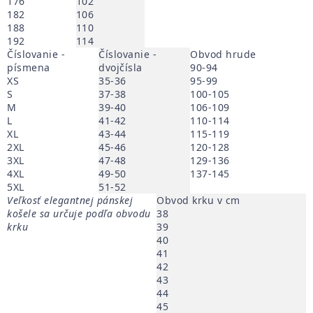
176
102
182
106
188
110
192
114
Číslovanie -
Číslovanie -
Obvod hrude
písmena
dvojčísla
90-94
XS
35-36
95-99
S
37-38
100-105
M
39-40
106-109
L
41-42
110-114
XL
43-44
115-119
2XL
45-46
120-128
3XL
47-48
129-136
4XL
49-50
137-145
5XL
51-52
Veľkosť elegantnej pánskej
Obvod krku v cm
košele sa určuje podľa obvodu
38
krku
39
40
41
42
43
44
45