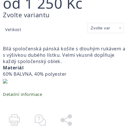
od
1 250 Kč
Měrná
Zvolte variantu
cena:
Velikost
Bílá spoločenská pánská košile s dlouhým rukávem a
s výšivkou dubého lístku. Velmi vkusně dopĺňuje
každý spoločenský oblek.
Materiál
60% BALVNA, 40% polyester
Detailní informace