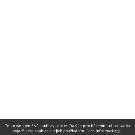
Tento web používá soubory cookie. Dalším procházením tohoto webu
vyjadřujete souhlas s jejich používáním.. Více informací
zde
.