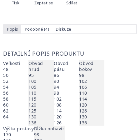
Tisk
Zeptat se
Sdílet
Popis
Podobné (4)
Diskuze
DETAILNÍ POPIS PRODUKTU
Veľkosti
Obvod
Obvod
Obvod
48
hrudi
pásu
bokov
50
95
86
98
52
100
90
102
54
105
94
106
56
110
98
110
58
115
102
114
60
120
108
120
62
125
114
126
64
130
120
130
136
126
136
Výška postavy
Dĺžka nohavíc
170
98