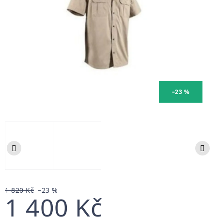
–23 %
1 820 Kč
–23 %
1 400 Kč