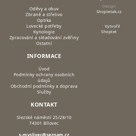
Design
Oděvy a obuv
Shoptetak.cz
Zbraně a střelivo
Optika
Lovecké potřeby
Vytvořil
Kynologie
Shoptet
Zpracování a skladování zvěřiny
Ostatní
INFORMACE
Úvod
Podmínky ochrany osobních
údajů
Obchodní podmínky a doprava
Služby
KONTAKT
Slezské náměstí 25/28/10
74301 Bílovec
s-myslivec@seznam.cz