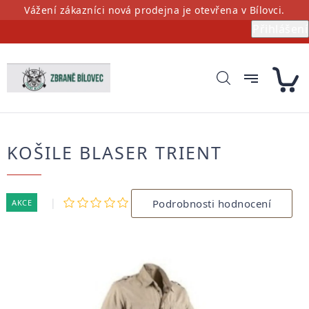
Přejít
Vážení zákazníci nová prodejna je otevřena v Bílovci.
na
Přihlášení
obsah
KOŠILE BLASER TRIENT
Průměrné
Podrobnosti hodnocení
AKCE
hodnocení
produktu
je
0,0
z
5
hvězdiček.